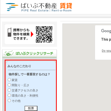
This 
Do you
みんなのこだわり
物件探しで一番重視するのは？
家賃
間取り・広さ
交通アクセスの良さ
環境の良さ・利便性
その他