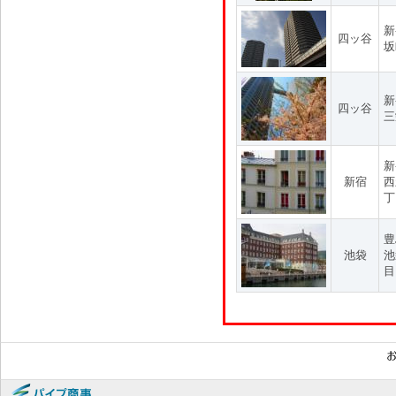
新
四ッ谷
坂
新
四ッ谷
三
新
新宿
西
丁
豊
池袋
池
目