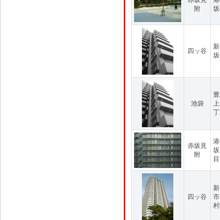
附
坂
新
四ッ谷
坂
豊
池袋
上
丁
港
赤坂見
坂
附
目
新
四ッ谷
市
村