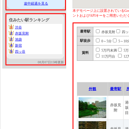
途中経過を見る
本デモページ上に設置されているGoo
ントおよびAPIキーをご用意いた
住みたい駅ランキング
1
渋谷
1
最寄駅
赤坂見附
四ッ
2
赤坂見附
2
2
池袋
2
駅徒歩
0～5分
5～10
4
新宿
4
5万円未満
5
5
四ッ谷
5
賃料
11万円台
12
08月07日15時更新
外観
最寄駅
港
赤坂見
坂
附
目
赤坂見
港