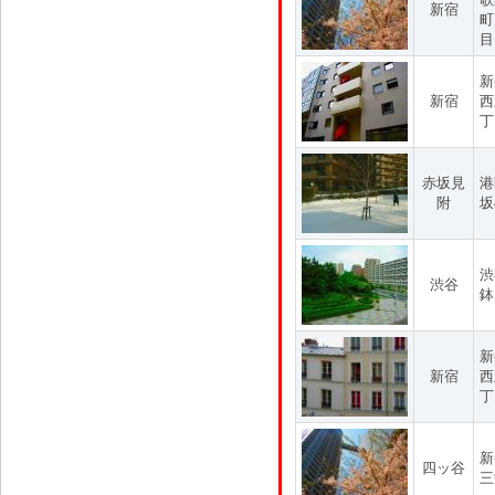
新宿
町
目
新
新宿
西
丁
赤坂見
港
附
坂
渋
渋谷
鉢
新
新宿
西
丁
新
四ッ谷
三