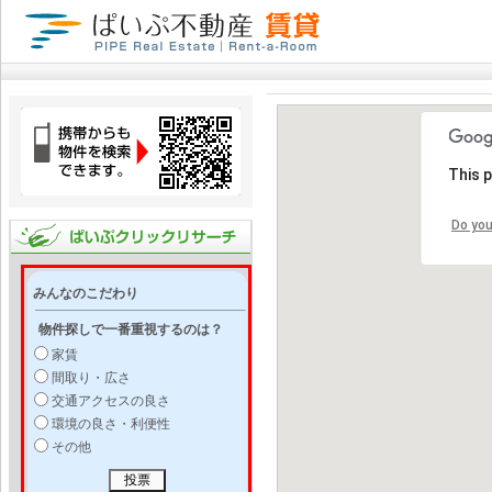
This 
Do you
みんなのこだわり
物件探しで一番重視するのは？
家賃
間取り・広さ
交通アクセスの良さ
環境の良さ・利便性
その他