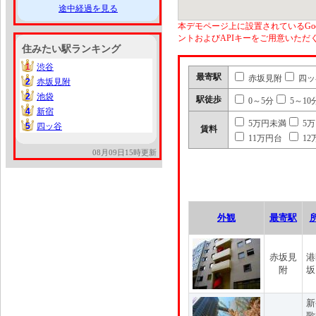
途中経過を見る
本デモページ上に設置されているGoo
ントおよびAPIキーをご用意いた
住みたい駅ランキング
1
渋谷
1
最寄駅
赤坂見附
四ッ
2
赤坂見附
2
2
池袋
2
駅徒歩
0～5分
5～10
4
新宿
4
5万円未満
5
5
四ッ谷
5
賃料
11万円台
12
08月09日15時更新
外観
最寄駅
赤坂見
港
附
坂
新
歌