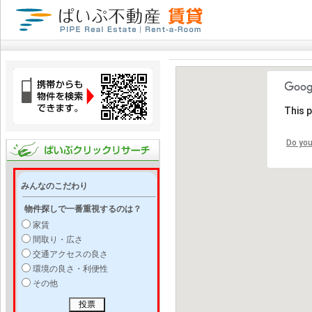
This 
Do you
みんなのこだわり
物件探しで一番重視するのは？
家賃
間取り・広さ
交通アクセスの良さ
環境の良さ・利便性
その他