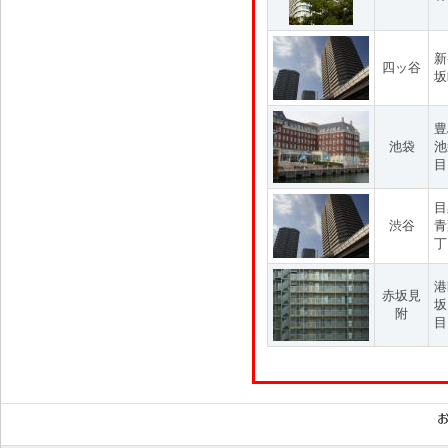
新
四ッ谷
坂
豊
池袋
池
目
目
渋谷
青
丁
港
赤坂見
坂
附
目