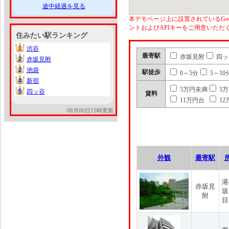
途中経過を見る
本デモページ上に設置されているGoo
ントおよびAPIキーをご用意いた
住みたい駅ランキング
1
渋谷
1
最寄駅
赤坂見附
四ッ
2
赤坂見附
2
2
池袋
2
駅徒歩
0～5分
5～10
4
新宿
4
5万円未満
5
5
四ッ谷
5
賃料
11万円台
12
08月06日15時更新
外観
最寄駅
港
赤坂見
坂
附
目