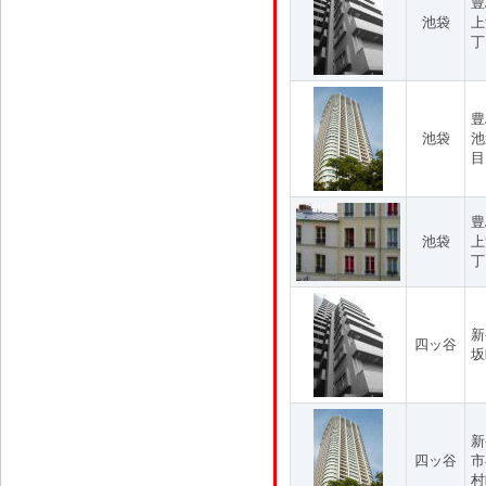
豊
池袋
上
丁
豊
池袋
池
目
豊
池袋
上
丁
新
四ッ谷
坂
新
四ッ谷
市
村