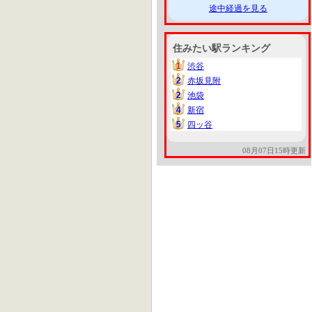
途中経過を見る
住みたい駅ランキング
1
渋谷
1
2
赤坂見附
2
2
池袋
2
4
新宿
4
5
四ッ谷
5
08月07日15時更新