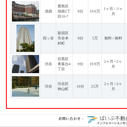
豊島区
1ヶ月 / -1ヶ
池袋
池袋2丁
8分
10.6万
月
目16-7
新宿区
四ッ谷
市谷本
8分
5万
無料 /-無料
村町
目黒区
2ヶ月 /-2ヶ
渋谷
青葉台4
9分
19.9万
月
丁目
渋谷区
2ヶ月 /-2ヶ
渋谷
10分
25万
神山町
月