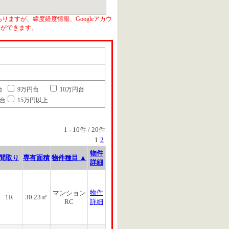
りますが、緯度経度情報、Googleアカウ
とができます。
台
9万円台
10万円台
円台
15万円以上
1
-
10
件 /
20
件
1
2
物件
間取り
専有面積
物件種目 ▲
詳細
物件
マンション
1R
30.23㎡
RC
詳細