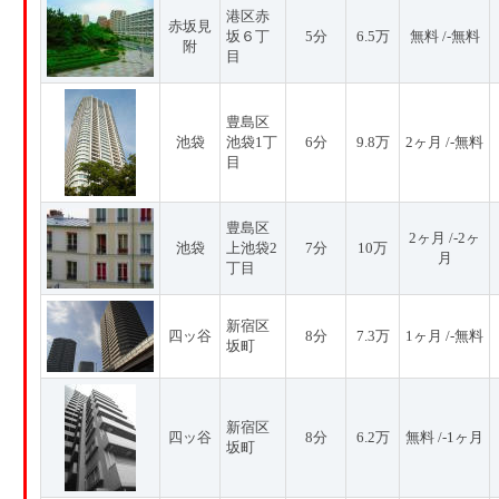
港区赤
赤坂見
坂６丁
5分
6.5万
無料 /-無料
附
目
豊島区
池袋
池袋1丁
6分
9.8万
2ヶ月 /-無料
目
豊島区
2ヶ月 /-2ヶ
池袋
上池袋2
7分
10万
月
丁目
新宿区
四ッ谷
8分
7.3万
1ヶ月 /-無料
坂町
新宿区
四ッ谷
8分
6.2万
無料 /-1ヶ月
坂町