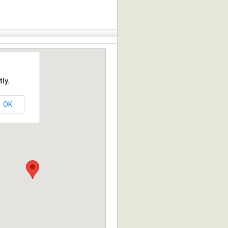
ly.
OK