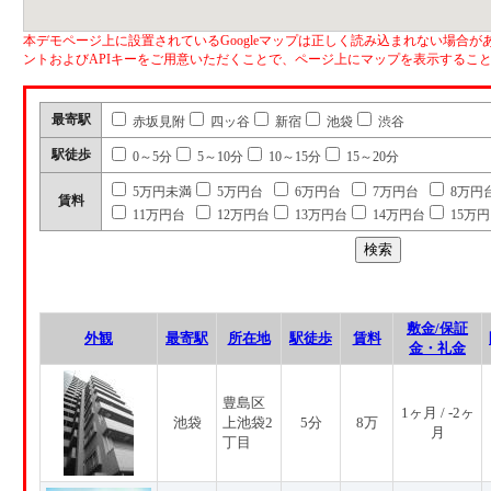
本デモページ上に設置されているGoogleマップは正しく読み込まれない場合があ
ントおよびAPIキーをご用意いただくことで、ページ上にマップを表示するこ
最寄駅
赤坂見附
四ッ谷
新宿
池袋
渋谷
駅徒歩
0～5分
5～10分
10～15分
15～20分
5万円未満
5万円台
6万円台
7万円台
8万円
賃料
11万円台
12万円台
13万円台
14万円台
15万
敷金/保証
外観
最寄駅
所在地
駅徒歩
賃料
金・礼金
豊島区
1ヶ月 / -2ヶ
池袋
上池袋2
5分
8万
月
丁目