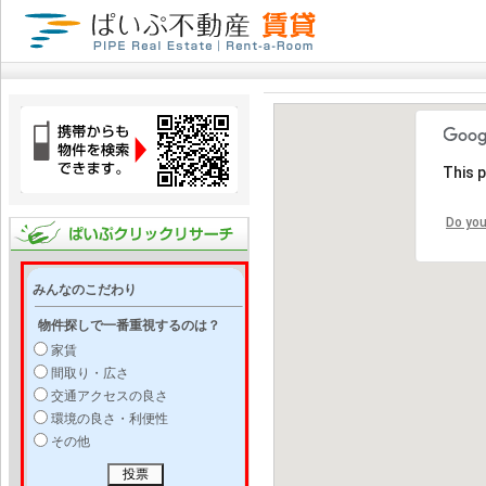
This 
Do you
みんなのこだわり
物件探しで一番重視するのは？
家賃
間取り・広さ
交通アクセスの良さ
環境の良さ・利便性
その他