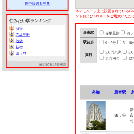
途中経過を見る
本デモページ上に設置されているGoo
ントおよびAPIキーをご用意いた
住みたい駅ランキング
1
渋谷
1
最寄駅
赤坂見附
四ッ
2
赤坂見附
2
2
池袋
2
駅徒歩
0～5分
5～10
4
新宿
4
5万円未満
5
5
四ッ谷
5
賃料
11万円台
12
08月07日15時更新
外観
最寄駅
新
四ッ谷
市
村