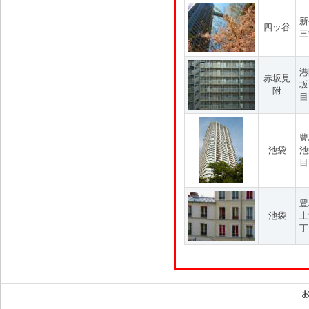
新
四ッ谷
三
港
赤坂見
坂
附
目
豊
池袋
池
目
豊
池袋
上
丁