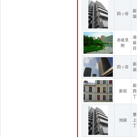
新
四ッ谷
坂
港
赤坂見
坂
附
目
新
四ッ谷
坂
新
新宿
西
丁
豊
池袋
上
丁