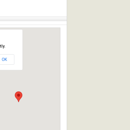
ly.
OK