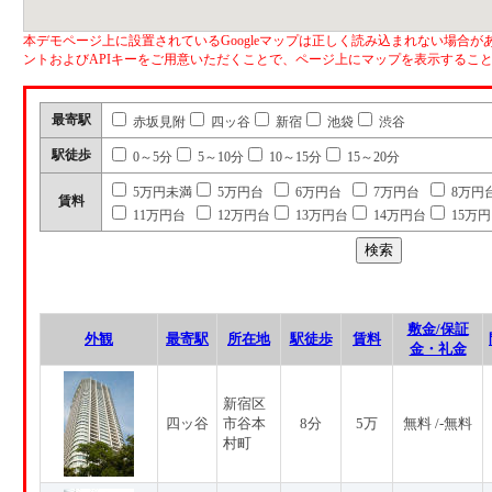
本デモページ上に設置されているGoogleマップは正しく読み込まれない場合があ
ントおよびAPIキーをご用意いただくことで、ページ上にマップを表示するこ
最寄駅
赤坂見附
四ッ谷
新宿
池袋
渋谷
駅徒歩
0～5分
5～10分
10～15分
15～20分
5万円未満
5万円台
6万円台
7万円台
8万円
賃料
11万円台
12万円台
13万円台
14万円台
15万
敷金/保証
外観
最寄駅
所在地
駅徒歩
賃料
金・礼金
新宿区
四ッ谷
市谷本
8分
5万
無料 /-無料
村町