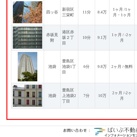
新宿区
1ヶ月 /1ヶ
四ッ谷
11分
8.4万
三栄町
月・1ヶ月
港区赤
赤坂見
1ヶ月 / -2ヶ
坂２丁
10分
9.1万
附
月
目
豊島区
池袋
池袋1丁
6分
9.8万
2ヶ月 /-無料
目
豊島区
2ヶ月 /-2ヶ
池袋
上池袋2
7分
10万
月
丁目