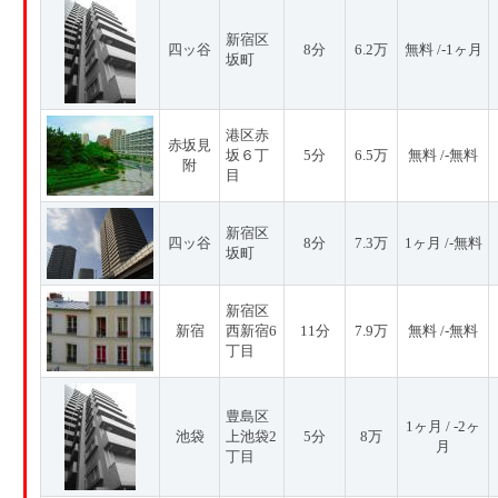
新宿区
四ッ谷
8分
6.2万
無料 /-1ヶ月
坂町
港区赤
赤坂見
坂６丁
5分
6.5万
無料 /-無料
附
目
新宿区
四ッ谷
8分
7.3万
1ヶ月 /-無料
坂町
新宿区
新宿
西新宿6
11分
7.9万
無料 /-無料
丁目
豊島区
1ヶ月 / -2ヶ
池袋
上池袋2
5分
8万
月
丁目