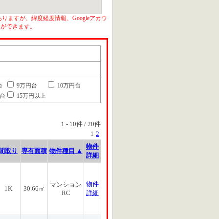
りますが、緯度経度情報、Googleアカウ
とができます。
台
9万円台
10万円台
円台
15万円以上
1
-
10
件 /
20
件
1
2
物件
間取り
専有面積
物件種目 ▲
詳細
物件
マンション
1K
30.66㎡
RC
詳細