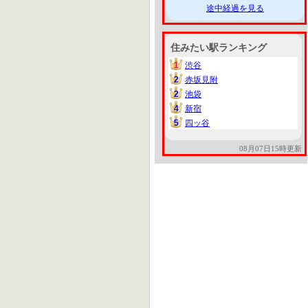
途中経過を見る
住みたい駅ランキング
1
渋谷
1
2
赤坂見附
2
2
池袋
2
4
新宿
4
5
四ッ谷
5
08月07日15時更新