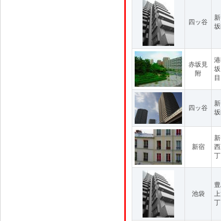
新
四ッ谷
坂
港
赤坂見
坂
附
目
新
四ッ谷
坂
新
新宿
西
丁
豊
池袋
上
丁