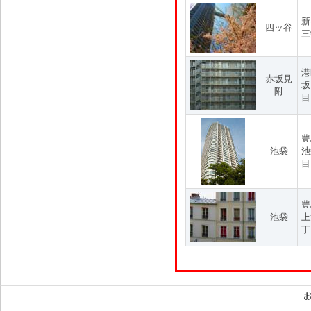
新
四ッ谷
三
港
赤坂見
坂
附
目
豊
池袋
池
目
豊
池袋
上
丁