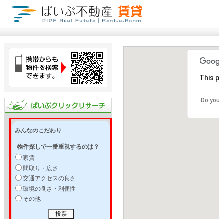
This 
Do you
みんなのこだわり
物件探しで一番重視するのは？
家賃
間取り・広さ
交通アクセスの良さ
環境の良さ・利便性
その他