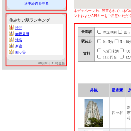
途中経過を見る
本デモページ上に設置されているGoo
ントおよびAPIキーをご用意いた
住みたい駅ランキング
1
渋谷
1
最寄駅
赤坂見附
四ッ
2
赤坂見附
2
2
池袋
2
駅徒歩
0～5分
5～10
4
新宿
4
5万円未満
5
5
四ッ谷
5
賃料
11万円台
12
08月06日15時更新
外観
最寄駅
新
四ッ谷
市
村