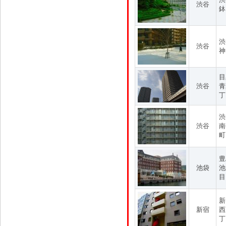
渋谷
鉢
渋
渋谷
神
目
渋谷
青
丁
渋
渋谷
南
町
豊
池袋
池
目
新
新宿
西
丁