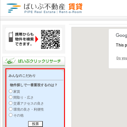
This 
Do you
みんなのこだわり
物件探しで一番重視するのは？
家賃
間取り・広さ
交通アクセスの良さ
環境の良さ・利便性
その他