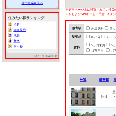
途中経過を見る
本デモページ上に設置されているGoo
ントおよびAPIキーをご用意いた
住みたい駅ランキング
1
渋谷
1
最寄駅
赤坂見附
四ッ
2
赤坂見附
2
2
池袋
2
駅徒歩
0～5分
5～10
4
新宿
4
5万円未満
5
5
四ッ谷
5
賃料
11万円台
12
08月07日15時更新
外観
最寄駅
豊
池袋
上
丁
渋