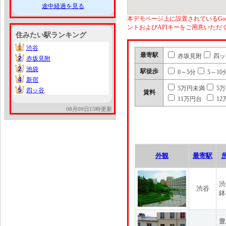
途中経過を見る
本デモページ上に設置されているGoo
ントおよびAPIキーをご用意いた
住みたい駅ランキング
1
渋谷
1
最寄駅
赤坂見附
四ッ
2
赤坂見附
2
2
池袋
2
駅徒歩
0～5分
5～10
4
新宿
4
5万円未満
5
5
四ッ谷
5
賃料
11万円台
12
08月09日15時更新
外観
最寄駅
渋
渋谷
鉢
豊