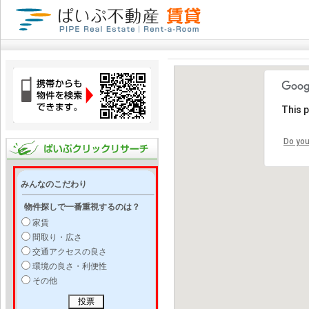
This 
Do you
みんなのこだわり
物件探しで一番重視するのは？
家賃
間取り・広さ
交通アクセスの良さ
環境の良さ・利便性
その他