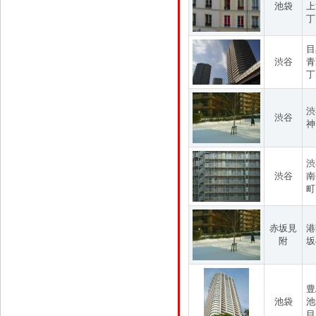
池袋
上
丁
目
渋谷
青
丁
渋
渋谷
神
渋
渋谷
南
町
赤坂見
港
附
坂
豊
池袋
池
目