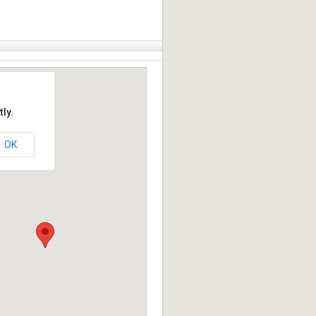
ly.
OK