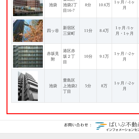
1ヶ月 / -1ヶ
池袋
池袋2丁
8分
10.6万
月
目16-7
新宿区
1ヶ月 /1ヶ
四ッ谷
11分
8.4万
三栄町
月・1ヶ月
港区赤
赤坂見
1ヶ月 / -2ヶ
坂２丁
10分
9.1万
附
月
目
豊島区
1ヶ月 / -2ヶ
池袋
上池袋2
5分
8万
月
丁目