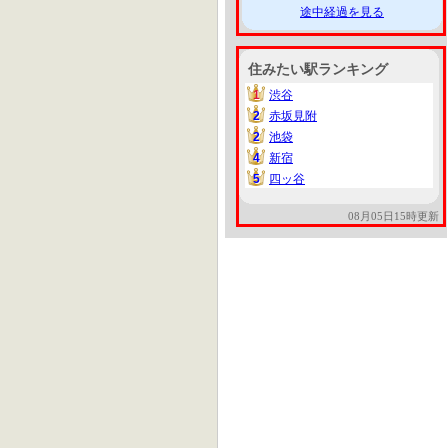
途中経過を見る
住みたい駅ランキング
1
渋谷
1
2
赤坂見附
2
2
池袋
2
4
新宿
4
5
四ッ谷
5
08月05日15時更新