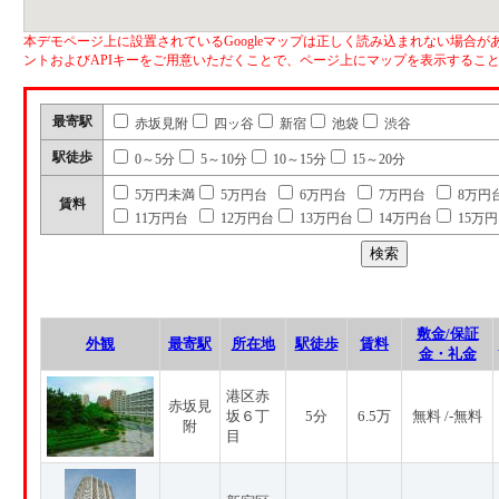
本デモページ上に設置されているGoogleマップは正しく読み込まれない場合があ
ントおよびAPIキーをご用意いただくことで、ページ上にマップを表示するこ
最寄駅
赤坂見附
四ッ谷
新宿
池袋
渋谷
駅徒歩
0～5分
5～10分
10～15分
15～20分
5万円未満
5万円台
6万円台
7万円台
8万円
賃料
11万円台
12万円台
13万円台
14万円台
15万
敷金/保証
外観
最寄駅
所在地
駅徒歩
賃料
金・礼金
港区赤
赤坂見
坂６丁
5分
6.5万
無料 /-無料
附
目