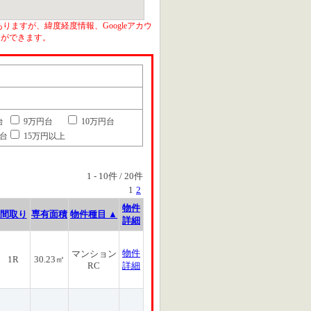
りますが、緯度経度情報、Googleアカウ
とができます。
台
9万円台
10万円台
円台
15万円以上
1
-
10
件 /
20
件
1
2
物件
間取り
専有面積
物件種目 ▲
詳細
物件
マンション
1R
30.23㎡
RC
詳細