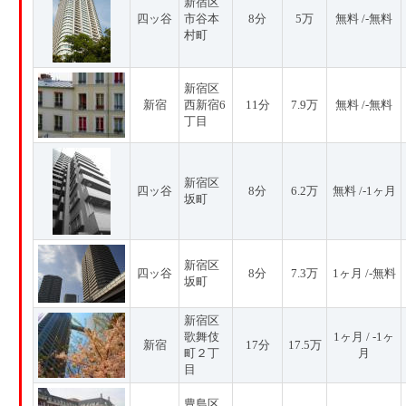
新宿区
四ッ谷
市谷本
8分
5万
無料 /-無料
村町
新宿区
新宿
西新宿6
11分
7.9万
無料 /-無料
丁目
新宿区
四ッ谷
8分
6.2万
無料 /-1ヶ月
坂町
新宿区
四ッ谷
8分
7.3万
1ヶ月 /-無料
坂町
新宿区
歌舞伎
1ヶ月 / -1ヶ
新宿
17分
17.5万
町２丁
月
目
豊島区