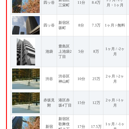
四ッ谷
11分
8.4万
三栄町
月・1ヶ月
新宿区
四ッ谷
8分
7.3万
1ヶ月 /-無料
坂町
豊島区
1ヶ月 / -2ヶ
池袋
上池袋2
5分
8万
月
丁目
渋谷区
2ヶ月 /-2ヶ
渋谷
10分
25万
神山町
月
赤坂見
港区赤
2ヶ月 /-1ヶ
15分
12万
附
坂4丁目
月
新宿区
歌舞伎
1ヶ月 / -1ヶ
新宿
17分
17.5万