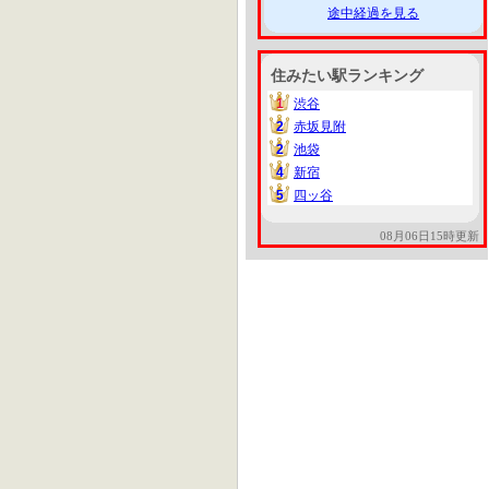
途中経過を見る
住みたい駅ランキング
1
渋谷
1
2
赤坂見附
2
2
池袋
2
4
新宿
4
5
四ッ谷
5
08月06日15時更新