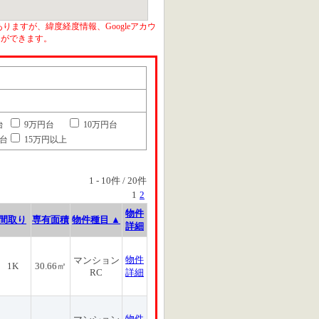
りますが、緯度経度情報、Googleアカウ
とができます。
台
9万円台
10万円台
円台
15万円以上
1
-
10
件 /
20
件
1
2
物件
間取り
専有面積
物件種目 ▲
詳細
物件
マンション
1K
30.66㎡
RC
詳細
物件