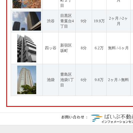
町２丁
月
目
目黒区
2ヶ月 /-2ヶ
渋谷
青葉台4
9分
19.9万
月
丁目
新宿区
四ッ谷
8分
6.2万
無料 /-1ヶ月
坂町
豊島区
池袋
池袋1丁
6分
9.8万
2ヶ月 /-無料
目