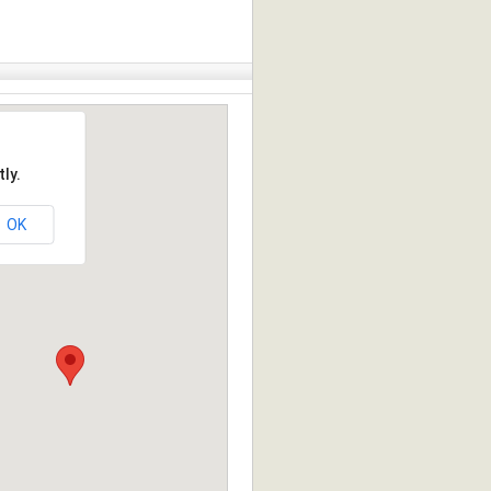
ly.
OK