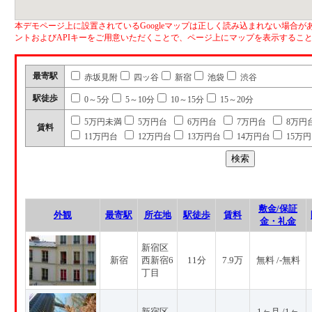
本デモページ上に設置されているGoogleマップは正しく読み込まれない場合があ
ントおよびAPIキーをご用意いただくことで、ページ上にマップを表示するこ
最寄駅
赤坂見附
四ッ谷
新宿
池袋
渋谷
駅徒歩
0～5分
5～10分
10～15分
15～20分
5万円未満
5万円台
6万円台
7万円台
8万円
賃料
11万円台
12万円台
13万円台
14万円台
15万
敷金/保証
外観
最寄駅
所在地
駅徒歩
賃料
金・礼金
新宿区
新宿
西新宿6
11分
7.9万
無料 /-無料
丁目
新宿区
1ヶ月 /1ヶ