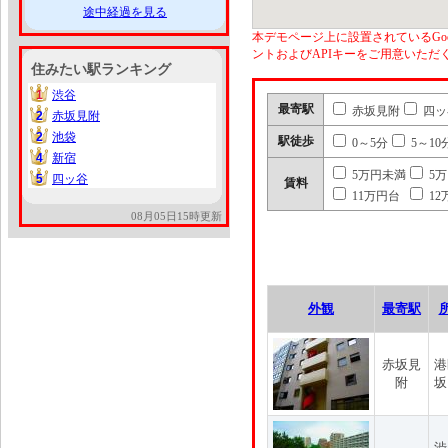
途中経過を見る
本デモページ上に設置されているGoo
ントおよびAPIキーをご用意いた
住みたい駅ランキング
1
渋谷
1
最寄駅
赤坂見附
四ッ
2
赤坂見附
2
2
池袋
2
駅徒歩
0～5分
5～10
4
新宿
4
5万円未満
5
5
四ッ谷
5
賃料
11万円台
12
08月05日15時更新
外観
最寄駅
赤坂見
港
附
坂
渋