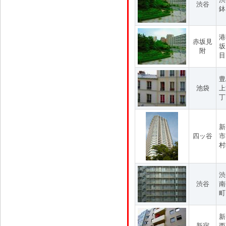
渋谷
鉢
港
赤坂見
坂
附
目
豊
池袋
上
丁
新
四ッ谷
市
村
渋
渋谷
南
町
新
新宿
西