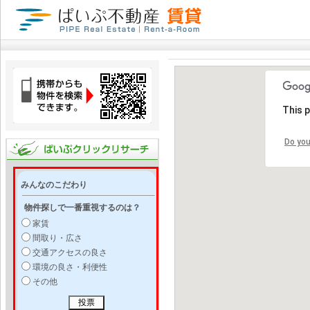
This 
Do you
みんなのこだわり
物件探しで一番重視するのは？
家賃
間取り・広さ
交通アクセスの良さ
環境の良さ・利便性
その他