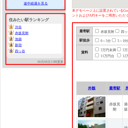
途中経過を見る
本デモページ上に設置されているGoo
ントおよびAPIキーをご用意いた
住みたい駅ランキング
1
渋谷
1
最寄駅
赤坂見附
四ッ
2
赤坂見附
2
2
池袋
2
駅徒歩
0～5分
5～10
4
新宿
4
5万円未満
5
5
四ッ谷
5
賃料
11万円台
12
08月08日15時更新
外観
最寄駅
赤坂見
港
附
坂
渋