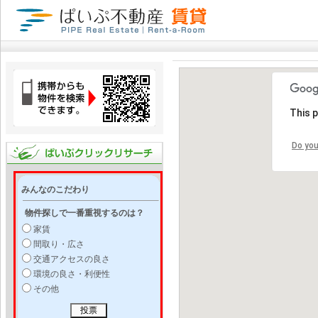
This 
Do you
みんなのこだわり
物件探しで一番重視するのは？
家賃
間取り・広さ
交通アクセスの良さ
環境の良さ・利便性
その他