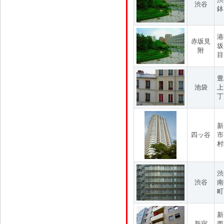
渋谷
鉢
港
赤坂見
坂
附
目
豊
池袋
上
丁
新
四ッ谷
市
村
渋
渋谷
南
町
新
新宿
西