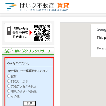
This 
Do you
みんなのこだわり
物件探しで一番重視するのは？
家賃
間取り・広さ
交通アクセスの良さ
環境の良さ・利便性
その他