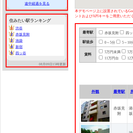
途中経過を見る
本デモページ上に設置されているGoo
ントおよびAPIキーをご用意いた
住みたい駅ランキング
1
渋谷
1
最寄駅
赤坂見附
四ッ
2
赤坂見附
2
2
池袋
2
駅徒歩
0～5分
5～10
4
新宿
4
5万円未満
5
5
四ッ谷
5
賃料
11万円台
12
08月09日15時更新
外観
最寄駅
赤坂見
港
附
坂
渋