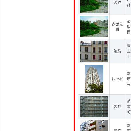
渋谷
鉢
港
赤坂見
坂
附
目
豊
池袋
上
丁
新
四ッ谷
市
村
渋
渋谷
南
町
新
新宿
西