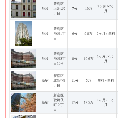
豊島区
2ヶ月 /-2ヶ
池袋
上池袋2
7分
10万
月
丁目
豊島区
池袋
池袋1丁
6分
9.8万
2ヶ月 /-無料
目
豊島区
1ヶ月 / -1ヶ
池袋
池袋2丁
8分
10.6万
月
目16-7
新宿区
新宿
北新宿3
11分
5万
無料 /-無料
丁目
新宿区
歌舞伎
1ヶ月 / -1ヶ
新宿
17分
17.5万
町２丁
月
目