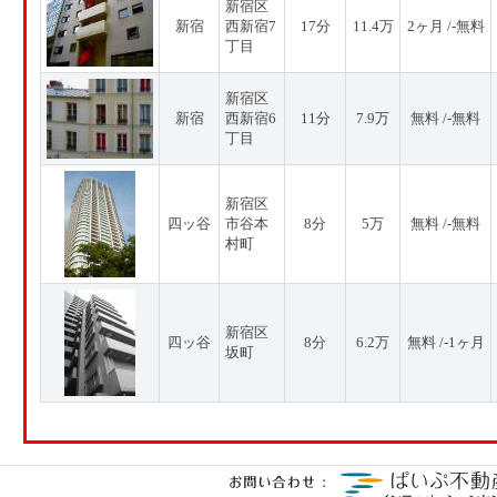
新宿区
新宿
西新宿7
17分
11.4万
2ヶ月 /-無料
丁目
新宿区
新宿
西新宿6
11分
7.9万
無料 /-無料
丁目
新宿区
四ッ谷
市谷本
8分
5万
無料 /-無料
村町
新宿区
四ッ谷
8分
6.2万
無料 /-1ヶ月
坂町