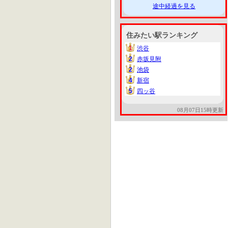
途中経過を見る
住みたい駅ランキング
1
渋谷
1
2
赤坂見附
2
2
池袋
2
4
新宿
4
5
四ッ谷
5
08月07日15時更新