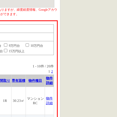
りますが、緯度経度情報、Googleアカウ
とができます。
台
9万円台
10万円台
円台
15万円以上
1
-
10
件 /
20
件
1
2
物件
間取り
専有面積
物件種目
詳細
物件
マンション
1R
30.23㎡
RC
詳細