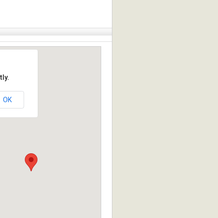
ly.
OK