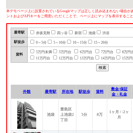
本デモページ上に設置されているGoogleマップは正しく読み込まれない場合があ
ントおよびAPIキーをご用意いただくことで、ページ上にマップを表示するこ
最寄駅
赤坂見附
四ッ谷
新宿
池袋
渋谷
駅徒歩
0～5分
5～10分
10～15分
15～20分
5万円未満
5万円台
6万円台
7万円台
8万円
賃料
11万円台
12万円台
13万円台
14万円台
15万
敷金/保証
外観
最寄駅
所在地
駅徒歩
賃料
金・礼金
豊島区
1ヶ月 / -2ヶ
池袋
上池袋2
5分
8万
月
丁目