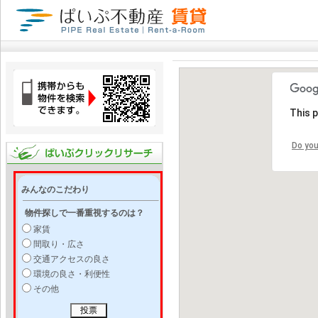
This 
Do you
みんなのこだわり
物件探しで一番重視するのは？
家賃
間取り・広さ
交通アクセスの良さ
環境の良さ・利便性
その他