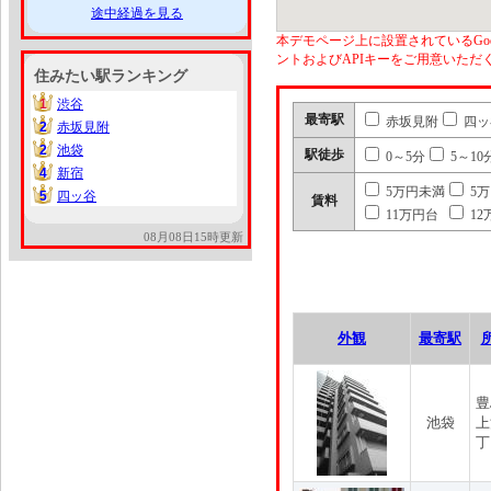
途中経過を見る
本デモページ上に設置されているGoo
ントおよびAPIキーをご用意いた
住みたい駅ランキング
1
渋谷
1
最寄駅
赤坂見附
四ッ
2
赤坂見附
2
2
池袋
2
駅徒歩
0～5分
5～10
4
新宿
4
5万円未満
5
5
四ッ谷
5
賃料
11万円台
12
08月08日15時更新
外観
最寄駅
豊
池袋
上
丁