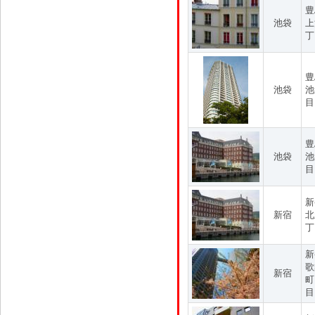
豊
池袋
上
丁
豊
池袋
池
目
豊
池袋
池
目
新
新宿
北
丁
新
歌
新宿
町
目