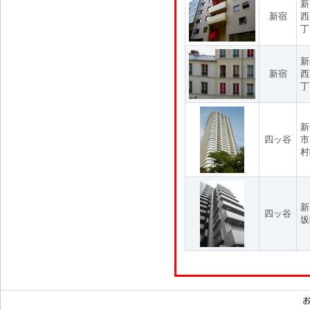
新
新宿
西
丁
新
新宿
西
丁
新
四ッ谷
市
村
新
四ッ谷
坂