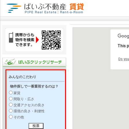
This 
Do you
みんなのこだわり
物件探しで一番重視するのは？
家賃
間取り・広さ
交通アクセスの良さ
環境の良さ・利便性
その他