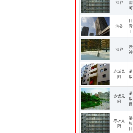
渋谷
南
町
目
渋谷
青
丁
渋
渋谷
神
赤坂見
港
附
坂
港
赤坂見
坂
附
目
港
赤坂見
坂
附
目