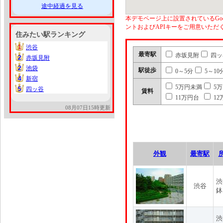
途中経過を見る
本デモページ上に設置されているGoo
ントおよびAPIキーをご用意いた
住みたい駅ランキング
1
渋谷
1
最寄駅
赤坂見附
四ッ
2
赤坂見附
2
2
池袋
2
駅徒歩
0～5分
5～10
4
新宿
4
5万円未満
5
5
四ッ谷
5
賃料
11万円台
12
08月07日15時更新
外観
最寄駅
渋
渋谷
鉢
渋