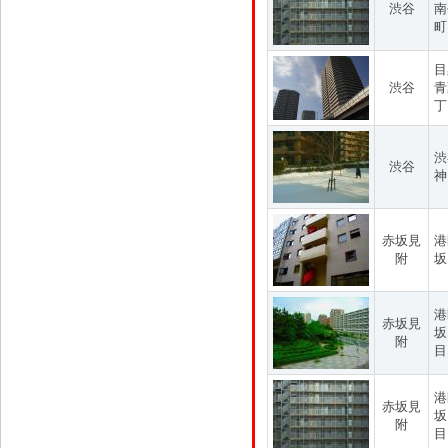
渋谷
南
町
目
渋谷
青
丁
渋
渋谷
神
赤坂見
港
附
坂
港
赤坂見
坂
附
目
港
赤坂見
坂
附
目