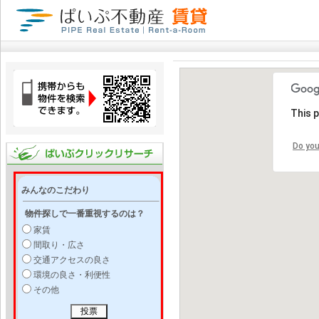
This 
Do you
みんなのこだわり
物件探しで一番重視するのは？
家賃
間取り・広さ
交通アクセスの良さ
環境の良さ・利便性
その他