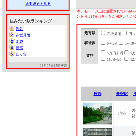
途中経過を見る
本デモページ上に設置されているGoo
ントおよびAPIキーをご用意いた
住みたい駅ランキング
1
渋谷
1
最寄駅
赤坂見附
四ッ
2
赤坂見附
2
2
池袋
2
駅徒歩
0～5分
5～10
4
新宿
4
5万円未満
5
5
四ッ谷
5
賃料
11万円台
12
08月07日15時更新
外観
最寄駅
渋
渋谷
鉢
渋