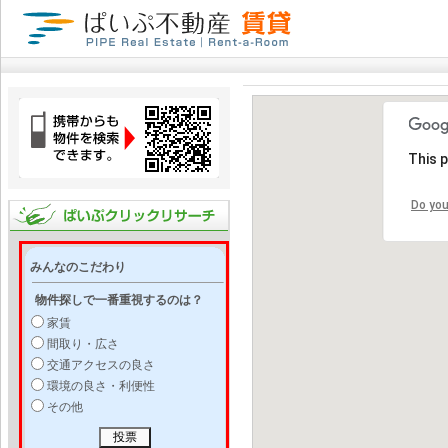
This 
Do you
みんなのこだわり
物件探しで一番重視するのは？
家賃
間取り・広さ
交通アクセスの良さ
環境の良さ・利便性
その他