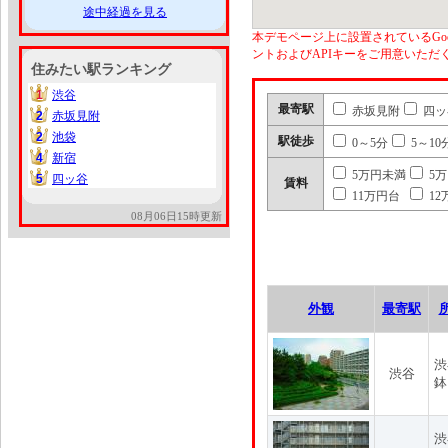
途中経過を見る
本デモページ上に設置されているGoo
ントおよびAPIキーをご用意いた
住みたい駅ランキング
1
渋谷
1
最寄駅
赤坂見附
四ッ
2
赤坂見附
2
2
池袋
2
駅徒歩
0～5分
5～10
4
新宿
4
5万円未満
5
5
四ッ谷
5
賃料
11万円台
12
08月06日15時更新
外観
最寄駅
渋
渋谷
鉢
渋