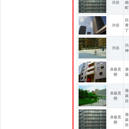
渋谷
南
町
目
渋谷
青
丁
渋
渋谷
神
赤坂見
港
附
坂
港
赤坂見
坂
附
目
港
赤坂見
坂
附
目