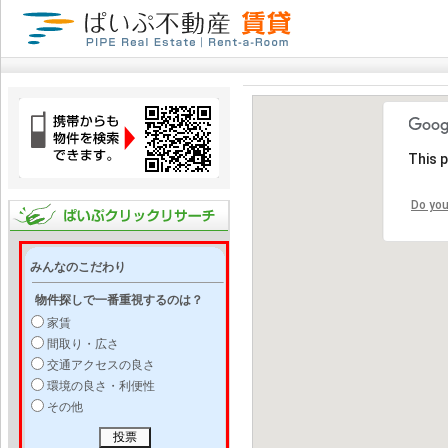
This 
Do you
みんなのこだわり
物件探しで一番重視するのは？
家賃
間取り・広さ
交通アクセスの良さ
環境の良さ・利便性
その他