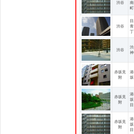
渋谷
南
町
目
渋谷
青
丁
渋
渋谷
神
赤坂見
港
附
坂
港
赤坂見
坂
附
目
港
赤坂見
坂
附
目