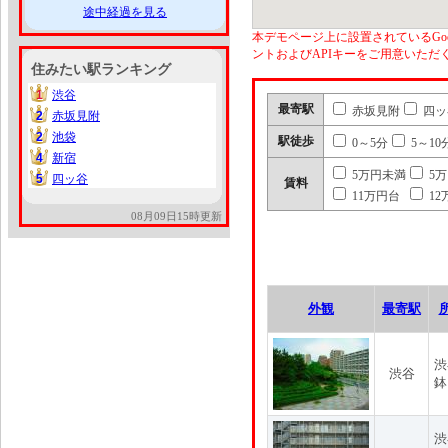
途中経過を見る
本デモページ上に設置されているGoo
ントおよびAPIキーをご用意いた
住みたい駅ランキング
1
渋谷
1
最寄駅
赤坂見附
四ッ
2
赤坂見附
2
2
池袋
2
駅徒歩
0～5分
5～10
4
新宿
4
5万円未満
5
5
四ッ谷
5
賃料
11万円台
12
08月09日15時更新
外観
最寄駅
渋
渋谷
鉢
渋