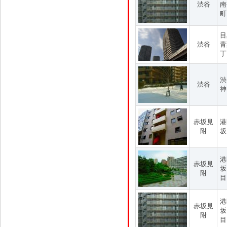
渋谷
南
町
目
渋谷
青
丁
渋
渋谷
神
赤坂見
港
附
坂
港
赤坂見
坂
附
目
港
赤坂見
坂
附
目