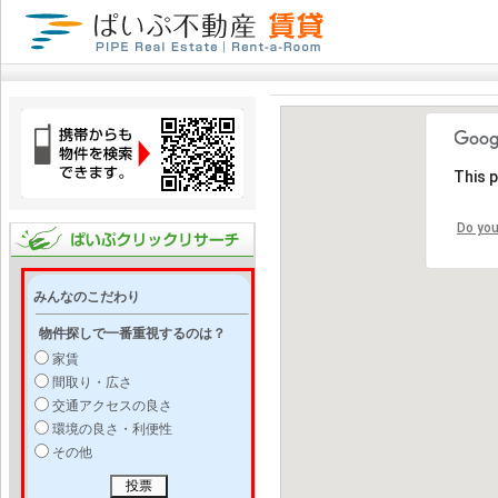
This 
Do you
みんなのこだわり
物件探しで一番重視するのは？
家賃
間取り・広さ
交通アクセスの良さ
環境の良さ・利便性
その他