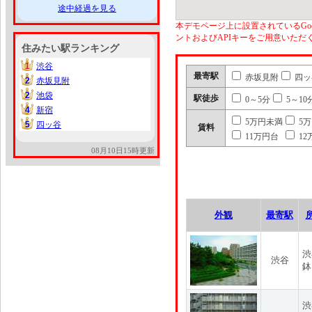
途中経過を見る
本デモページ上に設置されているGoo
ントおよびAPIキーをご用意いた
住みたい駅ランキング
1
渋谷
1
最寄駅
赤坂見附
四ッ
2
赤坂見附
2
2
池袋
2
駅徒歩
0～5分
5～10
4
新宿
4
5万円未満
5
5
四ッ谷
5
賃料
11万円台
12
08月10日15時更新
外観
最寄駅
渋
渋谷
鉢
渋