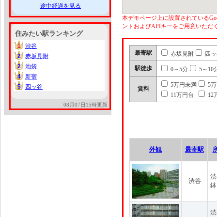
途中経過を見る
本デモページ上に設置されているGoo
ントおよびAPIキーをご用意いた
住みたい駅ランキング
1
渋谷
1
最寄駅
赤坂見附
四ッ
2
赤坂見附
2
2
池袋
2
駅徒歩
0～5分
5～10
4
新宿
4
5万円未満
5
5
四ッ谷
5
賃料
11万円台
12
08月07日15時更新
外観
最寄駅
渋
渋谷
鉢
渋