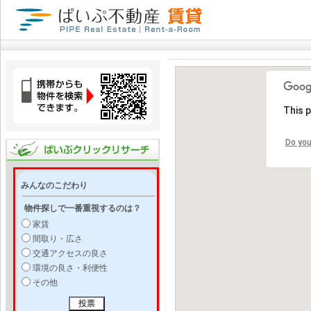
This 
Do you
みんなのこだわり
物件探しで一番重視するのは？
家賃
間取り・広さ
交通アクセスの良さ
環境の良さ・利便性
その他