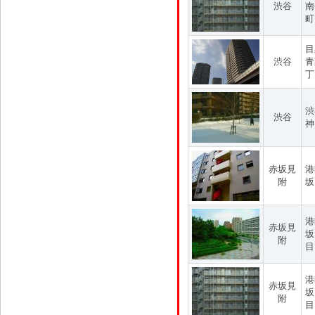
渋谷
南
町
目
渋谷
青
丁
渋
渋谷
神
赤坂見
港
附
坂
港
赤坂見
坂
附
目
港
赤坂見
坂
附
目