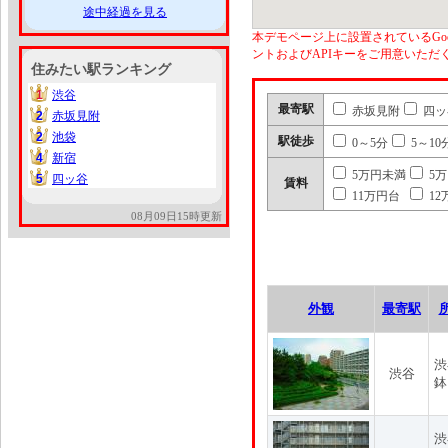
途中経過を見る
本デモページ上に設置されているGoo
ントおよびAPIキーをご用意いた
住みたい駅ランキング
1
渋谷
1
最寄駅
赤坂見附
四ッ
2
赤坂見附
2
2
池袋
2
駅徒歩
0～5分
5～10
4
新宿
4
5万円未満
5
5
四ッ谷
5
賃料
11万円台
12
08月09日15時更新
外観
最寄駅
渋
渋谷
鉢
渋