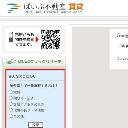
This 
Do you
みんなのこだわり
物件探しで一番重視するのは？
家賃
間取り・広さ
交通アクセスの良さ
環境の良さ・利便性
その他