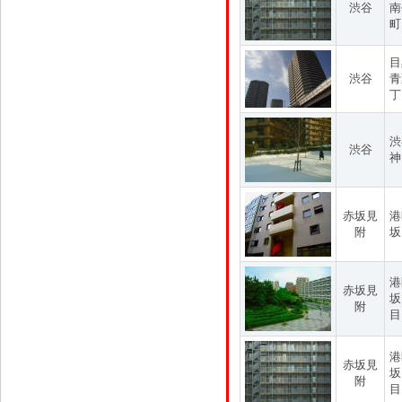
渋谷
南
町
目
渋谷
青
丁
渋
渋谷
神
赤坂見
港
附
坂
港
赤坂見
坂
附
目
港
赤坂見
坂
附
目