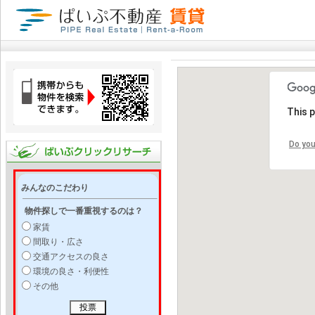
This 
Do you
みんなのこだわり
物件探しで一番重視するのは？
家賃
間取り・広さ
交通アクセスの良さ
環境の良さ・利便性
その他