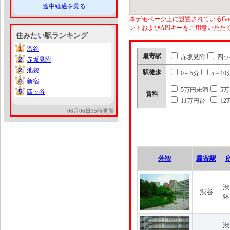
途中経過を見る
本デモページ上に設置されているGoo
ントおよびAPIキーをご用意いた
住みたい駅ランキング
1
渋谷
1
最寄駅
赤坂見附
四ッ
2
赤坂見附
2
2
池袋
2
駅徒歩
0～5分
5～10
4
新宿
4
5万円未満
5
5
四ッ谷
5
賃料
11万円台
12
08月06日15時更新
外観
最寄駅
渋
渋谷
鉢
渋