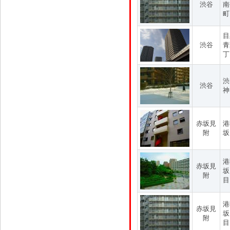
渋谷
南
町
目
渋谷
青
丁
渋
渋谷
神
赤坂見
港
附
坂
港
赤坂見
坂
附
目
港
赤坂見
坂
附
目