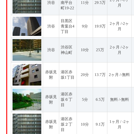
渋谷
南平台
11分
29.5万
月
町19-22
目黒区
2ヶ月 /-2ヶ
渋谷
青葉台4
9分
19.9万
月
丁目
渋谷区
2ヶ月 /-2ヶ
渋谷
10分
25万
神山町
月
赤坂見
港区赤
20分
13.7万
2ヶ月 /-無料
附
坂1丁目
港区赤
赤坂見
坂６丁
5分
6.5万
無料 /-無料
附
目
港区赤
赤坂見
1ヶ月 / -2ヶ
坂２丁
10分
9.1万
附
月
目