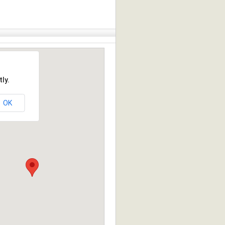
ly.
OK