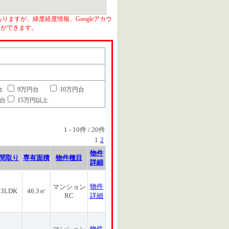
りますが、緯度経度情報、Googleアカウ
とができます。
台
9万円台
10万円台
円台
15万円以上
1
-
10
件 /
20
件
1
2
物件
間取り
専有面積
物件種目
詳細
物件
マンション
3LDK
46.3㎡
RC
詳細
物件