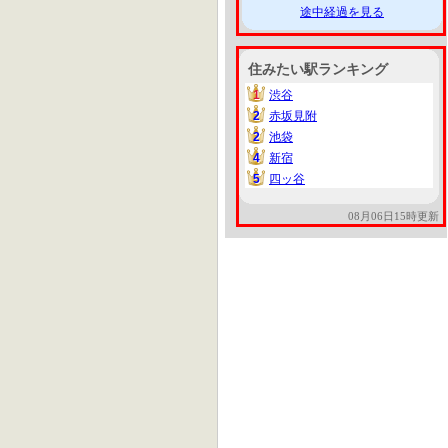
途中経過を見る
住みたい駅ランキング
1
渋谷
1
2
赤坂見附
2
2
池袋
2
4
新宿
4
5
四ッ谷
5
08月06日15時更新