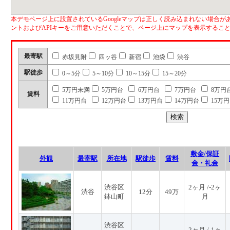
本デモページ上に設置されているGoogleマップは正しく読み込まれない場合があ
ントおよびAPIキーをご用意いただくことで、ページ上にマップを表示するこ
最寄駅
赤坂見附
四ッ谷
新宿
池袋
渋谷
駅徒歩
0～5分
5～10分
10～15分
15～20分
5万円未満
5万円台
6万円台
7万円台
8万円
賃料
11万円台
12万円台
13万円台
14万円台
15万
敷金/保証
外観
最寄駅
所在地
駅徒歩
賃料
金・礼金
渋谷区
2ヶ月 /-2ヶ
渋谷
12分
49万
鉢山町
月
渋谷区
2ヶ月 /-1ヶ