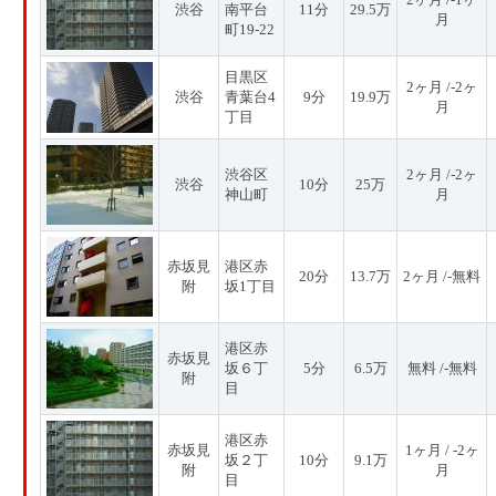
渋谷
南平台
11分
29.5万
月
町19-22
目黒区
2ヶ月 /-2ヶ
渋谷
青葉台4
9分
19.9万
月
丁目
渋谷区
2ヶ月 /-2ヶ
渋谷
10分
25万
神山町
月
赤坂見
港区赤
20分
13.7万
2ヶ月 /-無料
附
坂1丁目
港区赤
赤坂見
坂６丁
5分
6.5万
無料 /-無料
附
目
港区赤
赤坂見
1ヶ月 / -2ヶ
坂２丁
10分
9.1万
附
月
目