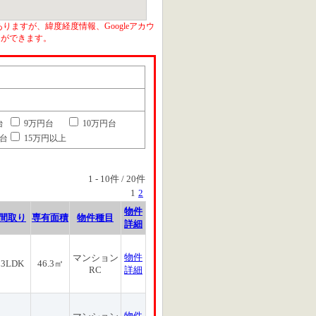
りますが、緯度経度情報、Googleアカウ
とができます。
台
9万円台
10万円台
円台
15万円以上
1
-
10
件 /
20
件
1
2
物件
間取り
専有面積
物件種目
詳細
物件
マンション
3LDK
46.3㎡
RC
詳細
物件