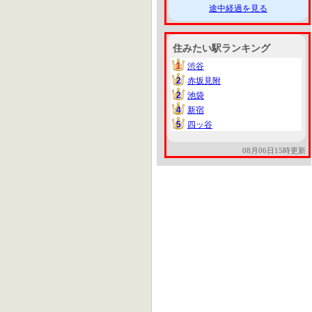
途中経過を見る
住みたい駅ランキング
1
渋谷
1
2
赤坂見附
2
2
池袋
2
4
新宿
4
5
四ッ谷
5
08月06日15時更新