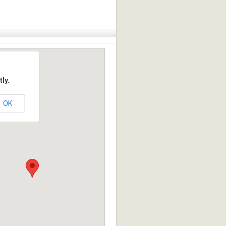
ly.
OK