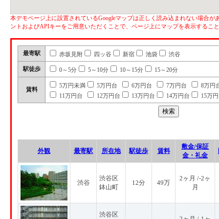
本デモページ上に設置されているGoogleマップは正しく読み込まれない場合があ
ントおよびAPIキーをご用意いただくことで、ページ上にマップを表示するこ
最寄駅
赤坂見附
四ッ谷
新宿
池袋
渋谷
駅徒歩
0～5分
5～10分
10～15分
15～20分
5万円未満
5万円台
6万円台
7万円台
8万円
賃料
11万円台
12万円台
13万円台
14万円台
15万
敷金/保証
外観
最寄駅
所在地
駅徒歩
賃料
金・礼金
渋谷区
2ヶ月 /-2ヶ
渋谷
12分
49万
鉢山町
月
渋谷区
2ヶ月 /-1ヶ