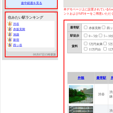
途中経過を見る
本デモページ上に設置されているGoo
ントおよびAPIキーをご用意いた
住みたい駅ランキング
1
渋谷
1
最寄駅
赤坂見附
四ッ
2
赤坂見附
2
2
池袋
2
駅徒歩
0～5分
5～10
4
新宿
4
5万円未満
5
5
四ッ谷
5
賃料
11万円台
12
08月07日15時更新
外観
最寄駅
渋
渋谷
鉢
渋