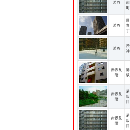
渋谷
南
町
目
渋谷
青
丁
渋
渋谷
神
赤坂見
港
附
坂
港
赤坂見
坂
附
目
港
赤坂見
坂
附
目