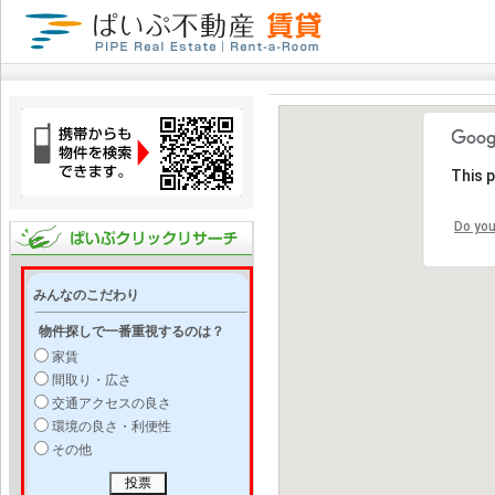
This 
Do you
みんなのこだわり
物件探しで一番重視するのは？
家賃
間取り・広さ
交通アクセスの良さ
環境の良さ・利便性
その他