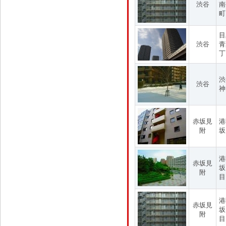
渋谷
南
町
目
渋谷
青
丁
渋
渋谷
神
赤坂見
港
附
坂
港
赤坂見
坂
附
目
港
赤坂見
坂
附
目