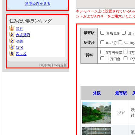
途中経過を見る
本デモページ上に設置されているGoo
ントおよびAPIキーをご用意いた
住みたい駅ランキング
1
渋谷
1
最寄駅
赤坂見附
四ッ
2
赤坂見附
2
2
池袋
2
駅徒歩
0～5分
5～10
4
新宿
4
5万円未満
5
5
四ッ谷
5
賃料
11万円台
12
08月06日15時更新
外観
最寄駅
渋
渋谷
鉢
渋