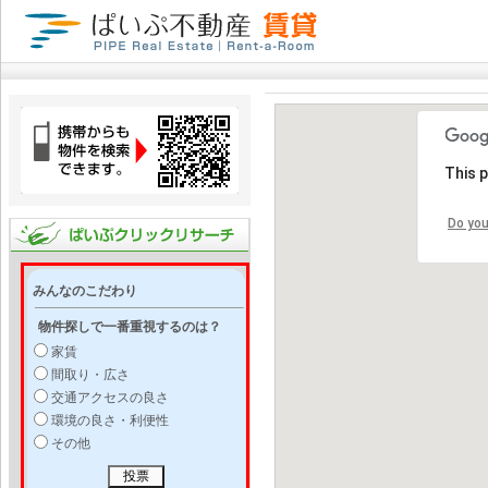
This 
Do you
みんなのこだわり
物件探しで一番重視するのは？
家賃
間取り・広さ
交通アクセスの良さ
環境の良さ・利便性
その他