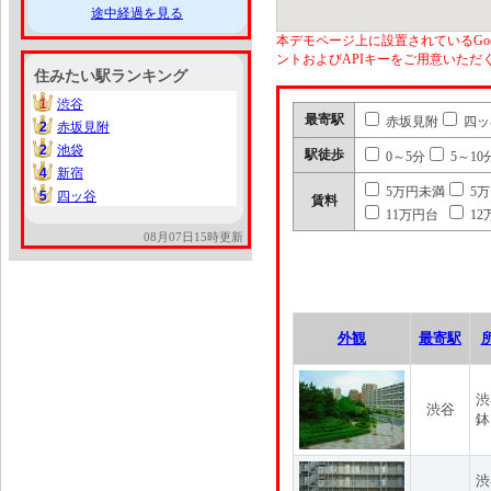
途中経過を見る
本デモページ上に設置されているGoo
ントおよびAPIキーをご用意いた
住みたい駅ランキング
1
渋谷
1
最寄駅
赤坂見附
四ッ
2
赤坂見附
2
2
池袋
2
駅徒歩
0～5分
5～10
4
新宿
4
5万円未満
5
5
四ッ谷
5
賃料
11万円台
12
08月07日15時更新
外観
最寄駅
渋
渋谷
鉢
渋