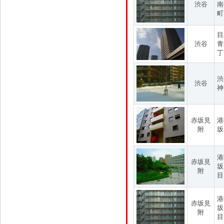
渋谷
南
町
目
渋谷
青
丁
渋
渋谷
神
赤坂見
港
附
坂
港
赤坂見
坂
附
目
港
赤坂見
坂
附
目