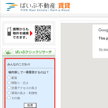
This 
Do you
みんなのこだわり
物件探しで一番重視するのは？
家賃
間取り・広さ
交通アクセスの良さ
環境の良さ・利便性
その他