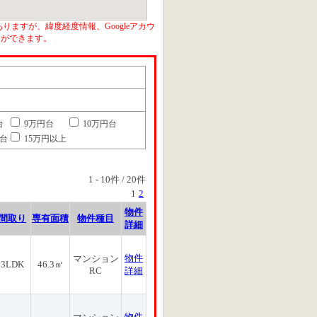
りますが、緯度経度情報、Googleアカウ
とができます。
台
9万円台
10万円台
円台
15万円以上
1
-
10
件 /
20
件
1
2
物件
間取り
専有面積
物件種目
詳細
物件
マンション
3LDK
46.3㎡
RC
詳細
物件