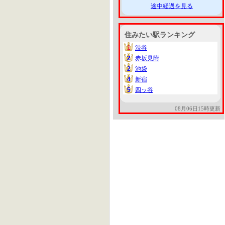
途中経過を見る
住みたい駅ランキング
1
渋谷
1
2
赤坂見附
2
2
池袋
2
4
新宿
4
5
四ッ谷
5
08月06日15時更新