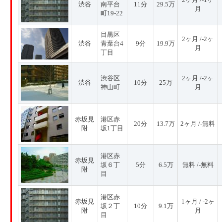
渋谷
南平台
11分
29.5万
月
町19-22
目黒区
2ヶ月 /-2ヶ
渋谷
青葉台4
9分
19.9万
月
丁目
渋谷区
2ヶ月 /-2ヶ
渋谷
10分
25万
神山町
月
赤坂見
港区赤
20分
13.7万
2ヶ月 /-無料
附
坂1丁目
港区赤
赤坂見
坂６丁
5分
6.5万
無料 /-無料
附
目
港区赤
赤坂見
1ヶ月 / -2ヶ
坂２丁
10分
9.1万
附
月
目