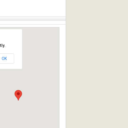
ly.
OK