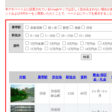
本デモページ上に設置されているGoogleマップは正しく読み込まれない場合があ
ントおよびAPIキーをご用意いただくことで、ページ上にマップを表示するこ
最寄駅
赤坂見附
四ッ谷
新宿
池袋
渋谷
駅徒歩
0～5分
5～10分
10～15分
15～20分
5万円未満
5万円台
6万円台
7万円台
8万円
賃料
11万円台
12万円台
13万円台
14万円台
15万
敷金/保証
外観
最寄駅
所在地
駅徒歩
賃料
金・礼金
渋谷区
2ヶ月 /-2ヶ
渋谷
12分
49万
鉢山町
月
渋谷区
2ヶ月 /-1ヶ