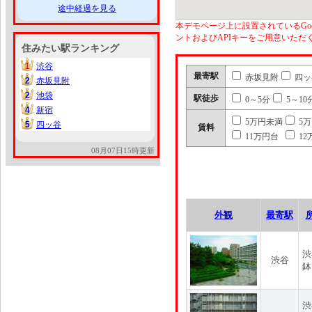
途中経過を見る
本デモページ上に設置されているGoo
ントおよびAPIキーをご用意いた
住みたい駅ランキング
1
渋谷
1
最寄駅
赤坂見附
四ッ
2
赤坂見附
2
2
池袋
2
駅徒歩
0～5分
5～10
4
新宿
4
5万円未満
5
5
四ッ谷
5
賃料
11万円台
12
08月07日15時更新
外観
最寄駅
渋
渋谷
鉢
渋