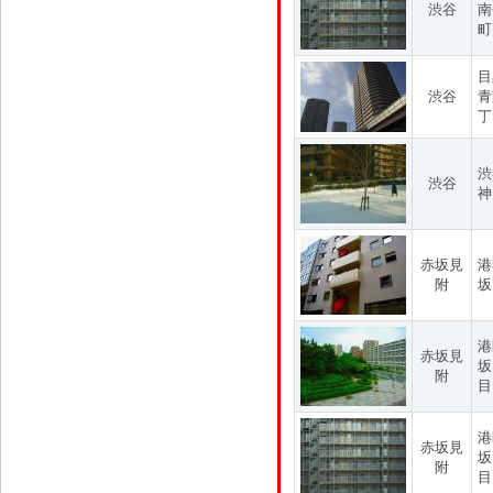
渋谷
南
町
目
渋谷
青
丁
渋
渋谷
神
赤坂見
港
附
坂
港
赤坂見
坂
附
目
港
赤坂見
坂
附
目