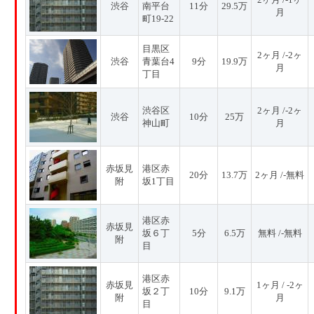
渋谷
南平台
11分
29.5万
月
町19-22
目黒区
2ヶ月 /-2ヶ
渋谷
青葉台4
9分
19.9万
月
丁目
渋谷区
2ヶ月 /-2ヶ
渋谷
10分
25万
神山町
月
赤坂見
港区赤
20分
13.7万
2ヶ月 /-無料
附
坂1丁目
港区赤
赤坂見
坂６丁
5分
6.5万
無料 /-無料
附
目
港区赤
赤坂見
1ヶ月 / -2ヶ
坂２丁
10分
9.1万
附
月
目