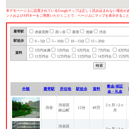
本デモページ上に設置されているGoogleマップは正しく読み込まれない場合があ
ントおよびAPIキーをご用意いただくことで、ページ上にマップを表示するこ
最寄駅
赤坂見附
四ッ谷
新宿
池袋
渋谷
駅徒歩
0～5分
5～10分
10～15分
15～20分
5万円未満
5万円台
6万円台
7万円台
8万円
賃料
11万円台
12万円台
13万円台
14万円台
15万
敷金/保証
外観
最寄駅
所在地
駅徒歩
賃料
金・礼金
渋谷区
2ヶ月 /-2ヶ
渋谷
12分
49万
鉢山町
月
渋谷区
2ヶ月 /-1ヶ