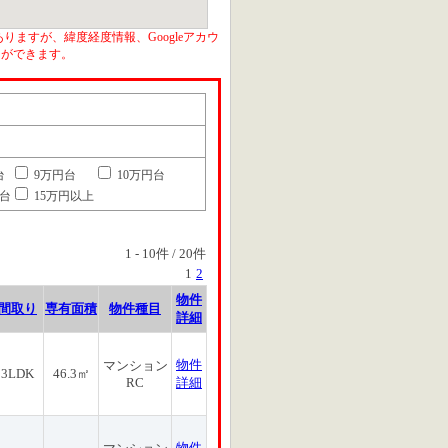
りますが、緯度経度情報、Googleアカウ
とができます。
台
9万円台
10万円台
円台
15万円以上
1
-
10
件 /
20
件
1
2
物件
間取り
専有面積
物件種目
詳細
物件
マンション
3LDK
46.3㎡
RC
詳細
物件