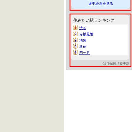
途中経過を見る
住みたい駅ランキング
1
渋谷
1
2
赤坂見附
2
2
池袋
2
4
新宿
4
5
四ッ谷
5
08月06日15時更新