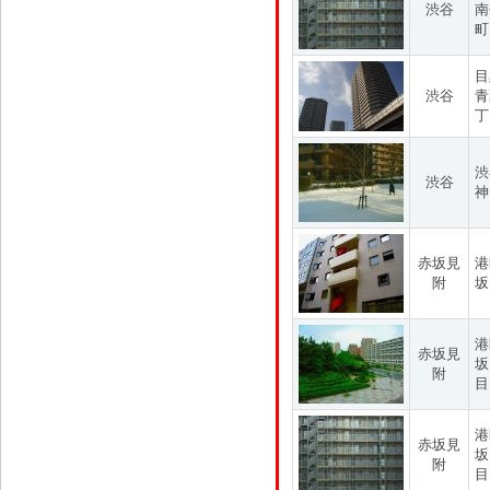
渋谷
南
町
目
渋谷
青
丁
渋
渋谷
神
赤坂見
港
附
坂
港
赤坂見
坂
附
目
港
赤坂見
坂
附
目