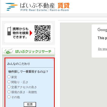
This 
Do you
みんなのこだわり
物件探しで一番重視するのは？
家賃
間取り・広さ
交通アクセスの良さ
環境の良さ・利便性
その他