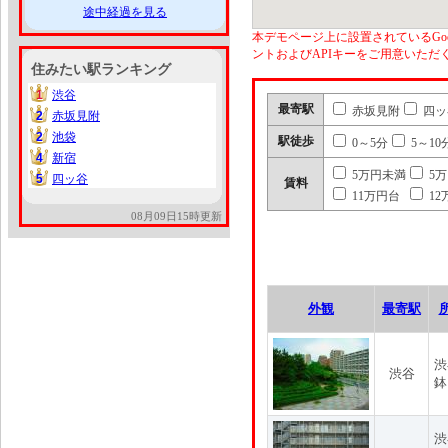
途中経過を見る
本デモページ上に設置されているGoo
ントおよびAPIキーをご用意いた
住みたい駅ランキング
1
渋谷
1
最寄駅
赤坂見附
四ッ
2
赤坂見附
2
2
池袋
2
駅徒歩
0～5分
5～10
4
新宿
4
5万円未満
5
5
四ッ谷
5
賃料
11万円台
12
08月09日15時更新
外観
最寄駅
渋
渋谷
鉢
渋