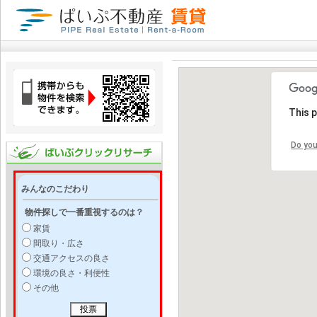
This 
Do you
みんなのこだわり
物件探しで一番重視するのは？
家賃
間取り・広さ
交通アクセスの良さ
環境の良さ・利便性
その他