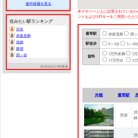
途中経過を見る
本デモページ上に設置されているGoo
ントおよびAPIキーをご用意いた
住みたい駅ランキング
1
渋谷
1
最寄駅
赤坂見附
四ッ
2
赤坂見附
2
2
池袋
2
駅徒歩
0～5分
5～10
4
新宿
4
5万円未満
5
5
四ッ谷
5
賃料
11万円台
12
08月06日15時更新
外観
最寄駅
渋
渋谷
鉢
渋