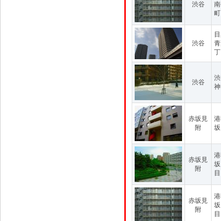
渋谷
南
町
目
渋谷
青
丁
渋
渋谷
神
赤坂見
港
附
坂
港
赤坂見
坂
附
目
港
赤坂見
坂
附
目