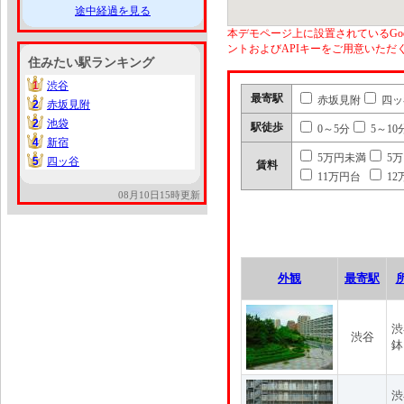
途中経過を見る
本デモページ上に設置されているGoo
ントおよびAPIキーをご用意いた
住みたい駅ランキング
1
渋谷
1
最寄駅
赤坂見附
四ッ
2
赤坂見附
2
2
池袋
2
駅徒歩
0～5分
5～10
4
新宿
4
5万円未満
5
5
四ッ谷
5
賃料
11万円台
12
08月10日15時更新
外観
最寄駅
渋
渋谷
鉢
渋