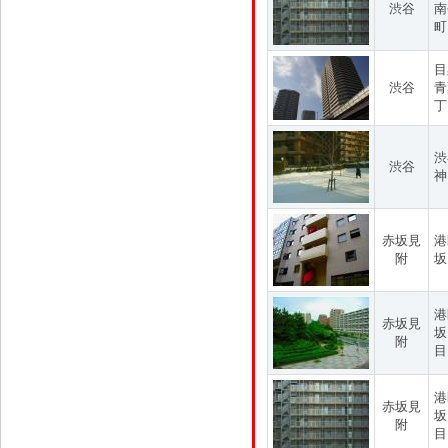
渋谷
南
町
目
渋谷
青
丁
渋
渋谷
神
赤坂見
港
附
坂
港
赤坂見
坂
附
目
港
赤坂見
坂
附
目