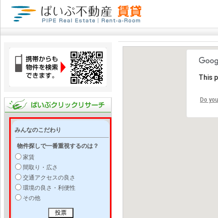
This 
Do you
みんなのこだわり
物件探しで一番重視するのは？
家賃
間取り・広さ
交通アクセスの良さ
環境の良さ・利便性
その他