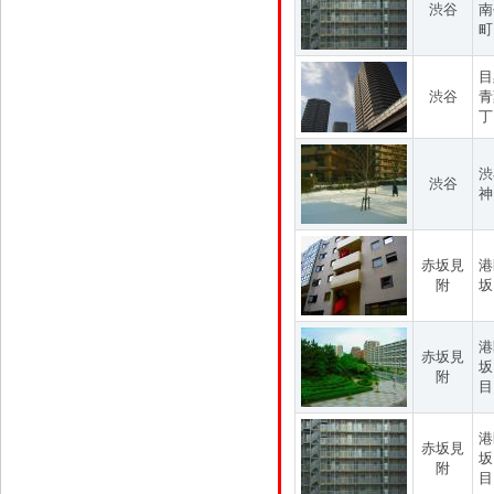
渋谷
南
町
目
渋谷
青
丁
渋
渋谷
神
赤坂見
港
附
坂
港
赤坂見
坂
附
目
港
赤坂見
坂
附
目