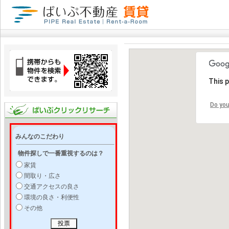
This 
Do you
みんなのこだわり
物件探しで一番重視するのは？
家賃
間取り・広さ
交通アクセスの良さ
環境の良さ・利便性
その他