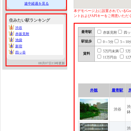
途中経過を見る
本デモページ上に設置されているGoo
ントおよびAPIキーをご用意いた
住みたい駅ランキング
1
渋谷
1
最寄駅
赤坂見附
四ッ
2
赤坂見附
2
2
池袋
2
駅徒歩
0～5分
5～10
4
新宿
4
5万円未満
5
5
四ッ谷
5
賃料
11万円台
12
08月07日15時更新
外観
最寄駅
渋
渋谷
鉢
渋