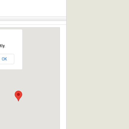
ly.
OK