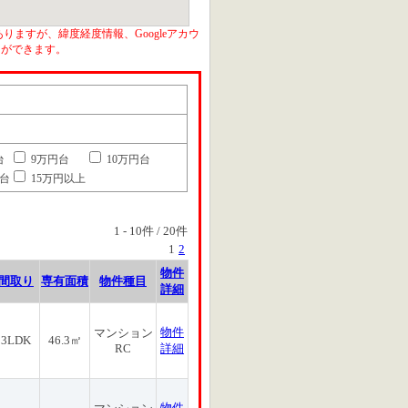
りますが、緯度経度情報、Googleアカウ
とができます。
台
9万円台
10万円台
円台
15万円以上
1
-
10
件 /
20
件
1
2
物件
間取り
専有面積
物件種目
詳細
物件
マンション
3LDK
46.3㎡
RC
詳細
物件