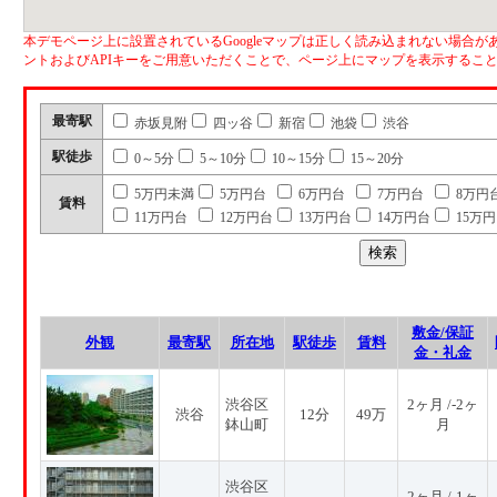
本デモページ上に設置されているGoogleマップは正しく読み込まれない場合があ
ントおよびAPIキーをご用意いただくことで、ページ上にマップを表示するこ
最寄駅
赤坂見附
四ッ谷
新宿
池袋
渋谷
駅徒歩
0～5分
5～10分
10～15分
15～20分
5万円未満
5万円台
6万円台
7万円台
8万円
賃料
11万円台
12万円台
13万円台
14万円台
15万
敷金/保証
外観
最寄駅
所在地
駅徒歩
賃料
金・礼金
渋谷区
2ヶ月 /-2ヶ
渋谷
12分
49万
鉢山町
月
渋谷区
2ヶ月 /-1ヶ