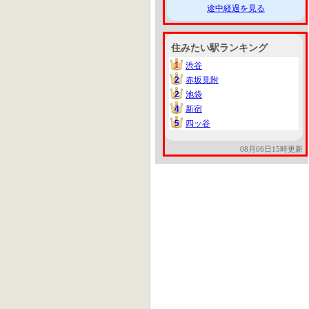
途中経過を見る
住みたい駅ランキング
1
渋谷
1
2
赤坂見附
2
2
池袋
2
4
新宿
4
5
四ッ谷
5
08月06日15時更新