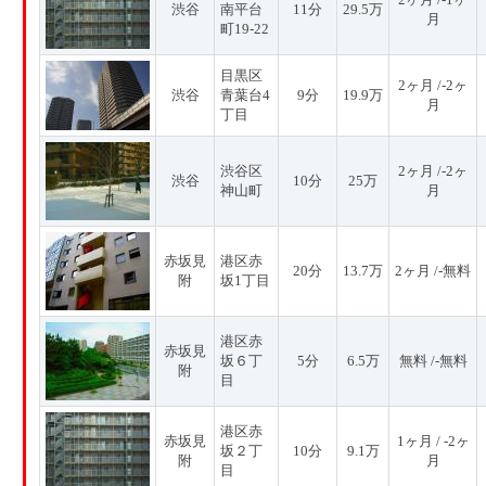
渋谷
南平台
11分
29.5万
月
町19-22
目黒区
2ヶ月 /-2ヶ
渋谷
青葉台4
9分
19.9万
月
丁目
渋谷区
2ヶ月 /-2ヶ
渋谷
10分
25万
神山町
月
赤坂見
港区赤
20分
13.7万
2ヶ月 /-無料
附
坂1丁目
港区赤
赤坂見
坂６丁
5分
6.5万
無料 /-無料
附
目
港区赤
赤坂見
1ヶ月 / -2ヶ
坂２丁
10分
9.1万
附
月
目