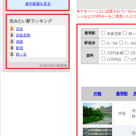
途中経過を見る
本デモページ上に設置されているGoo
ントおよびAPIキーをご用意いた
住みたい駅ランキング
1
渋谷
1
最寄駅
赤坂見附
四ッ
2
赤坂見附
2
2
池袋
2
駅徒歩
0～5分
5～10
4
新宿
4
5万円未満
5
5
四ッ谷
5
賃料
11万円台
12
08月05日15時更新
外観
最寄駅
渋
渋谷
鉢
渋