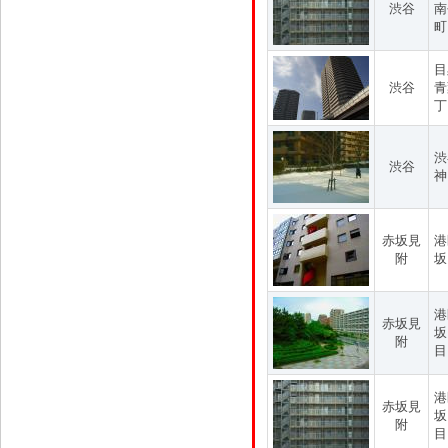
渋谷
南
町
目
渋谷
青
丁
渋
渋谷
神
赤坂見
港
附
坂
港
赤坂見
坂
附
目
港
赤坂見
坂
附
目