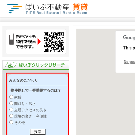
This 
Do you
みんなのこだわり
物件探しで一番重視するのは？
家賃
間取り・広さ
交通アクセスの良さ
環境の良さ・利便性
その他