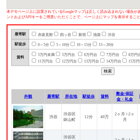
本デモページ上に設置されているGoogleマップは正しく読み込まれない場合があ
ントおよびAPIキーをご用意いただくことで、ページ上にマップを表示するこ
最寄駅
赤坂見附
四ッ谷
新宿
池袋
渋谷
駅徒歩
0～5分
5～10分
10～15分
15～20分
5万円未満
5万円台
6万円台
7万円台
8万円
賃料
11万円台
12万円台
13万円台
14万円台
15万
敷金/保証
外観
最寄駅
所在地
駅徒歩
賃料
金・礼金
渋谷区
2ヶ月 /-2ヶ
渋谷
12分
49万
鉢山町
月
渋谷区
2ヶ月 /-1ヶ