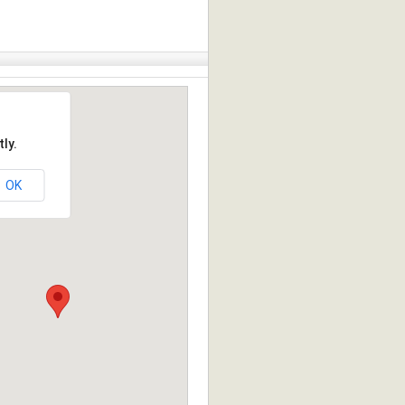
ly.
OK