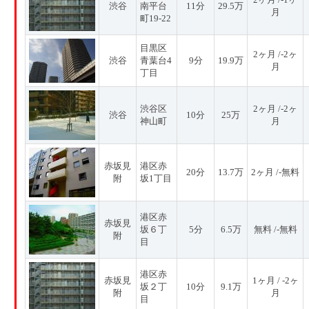
渋谷
南平台
11分
29.5万
月
町19-22
目黒区
2ヶ月 /-2ヶ
渋谷
青葉台4
9分
19.9万
月
丁目
渋谷区
2ヶ月 /-2ヶ
渋谷
10分
25万
神山町
月
赤坂見
港区赤
20分
13.7万
2ヶ月 /-無料
附
坂1丁目
港区赤
赤坂見
坂６丁
5分
6.5万
無料 /-無料
附
目
港区赤
赤坂見
1ヶ月 / -2ヶ
坂２丁
10分
9.1万
附
月
目