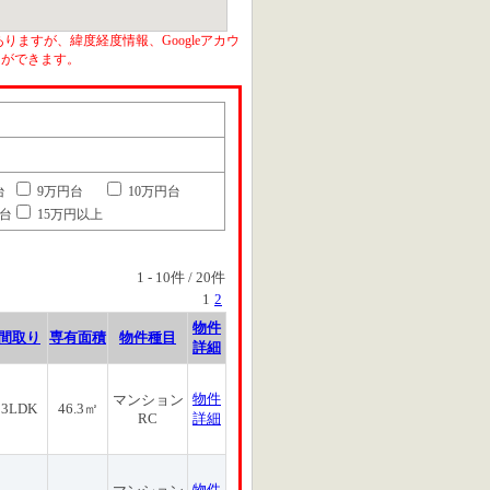
りますが、緯度経度情報、Googleアカウ
とができます。
台
9万円台
10万円台
円台
15万円以上
1
-
10
件 /
20
件
1
2
物件
間取り
専有面積
物件種目
詳細
物件
マンション
3LDK
46.3㎡
RC
詳細
物件