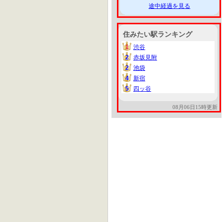
途中経過を見る
住みたい駅ランキング
1
渋谷
1
2
赤坂見附
2
2
池袋
2
4
新宿
4
5
四ッ谷
5
08月06日15時更新