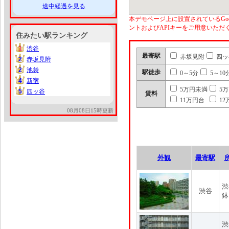
途中経過を見る
本デモページ上に設置されているGoo
ントおよびAPIキーをご用意いた
住みたい駅ランキング
1
渋谷
1
最寄駅
赤坂見附
四ッ
2
赤坂見附
2
2
池袋
2
駅徒歩
0～5分
5～10
4
新宿
4
5万円未満
5
5
四ッ谷
5
賃料
11万円台
12
08月08日15時更新
外観
最寄駅
渋
渋谷
鉢
渋