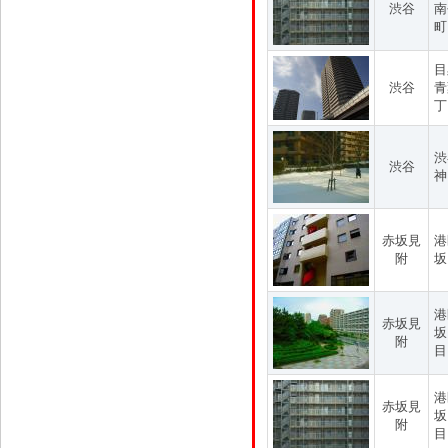
渋谷
南
町
目
渋谷
青
丁
渋
渋谷
神
赤坂見
港
附
坂
港
赤坂見
坂
附
目
港
赤坂見
坂
附
目