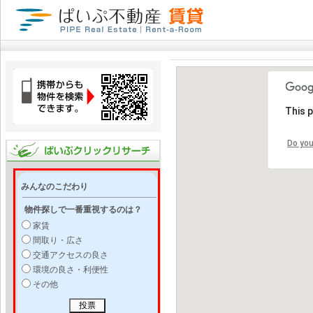
This 
Do you
みんなのこだわり
物件探しで一番重視するのは？
家賃
間取り・広さ
交通アクセスの良さ
環境の良さ・利便性
その他