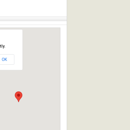
ly.
OK