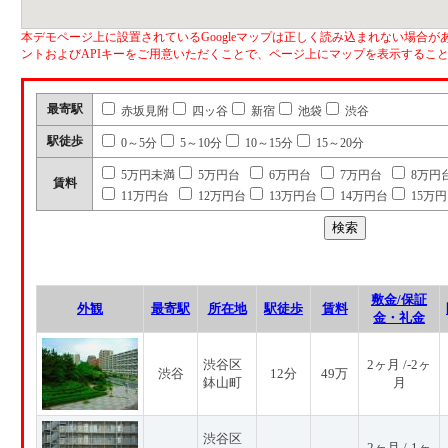
本デモページ上に設置されているGoogleマップは正しく読み込まれない場合があ
ントおよびAPIキーをご用意いただくことで、ページ上にマップを表示するこ
最寄駅
赤坂見附
四ッ谷
新宿
池袋
渋谷
駅徒歩
0～5分
5～10分
10～15分
15～20分
5万円未満
5万円台
6万円台
7万円台
8万円
賃料
11万円台
12万円台
13万円台
14万円台
15万
敷金/保証
外観
最寄駅
所在地
駅徒歩
賃料
金・礼金
渋谷区
2ヶ月 /-2ヶ
渋谷
12分
49万
鉢山町
月
渋谷区
2ヶ月 /-1ヶ