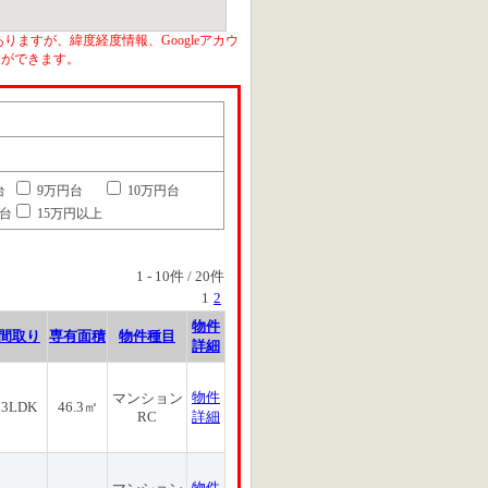
りますが、緯度経度情報、Googleアカウ
とができます。
台
9万円台
10万円台
円台
15万円以上
1
-
10
件 /
20
件
1
2
物件
間取り
専有面積
物件種目
詳細
物件
マンション
3LDK
46.3㎡
RC
詳細
物件