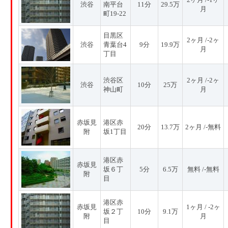
渋谷
南平台
11分
29.5万
月
町19-22
目黒区
2ヶ月 /-2ヶ
渋谷
青葉台4
9分
19.9万
月
丁目
渋谷区
2ヶ月 /-2ヶ
渋谷
10分
25万
神山町
月
赤坂見
港区赤
20分
13.7万
2ヶ月 /-無料
附
坂1丁目
港区赤
赤坂見
坂６丁
5分
6.5万
無料 /-無料
附
目
港区赤
赤坂見
1ヶ月 / -2ヶ
坂２丁
10分
9.1万
附
月
目