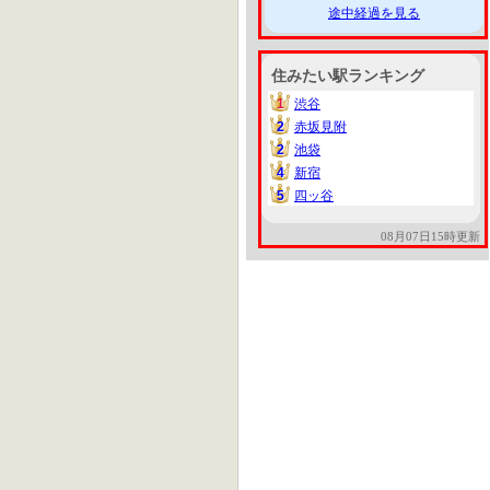
途中経過を見る
住みたい駅ランキング
1
渋谷
1
2
赤坂見附
2
2
池袋
2
4
新宿
4
5
四ッ谷
5
08月07日15時更新