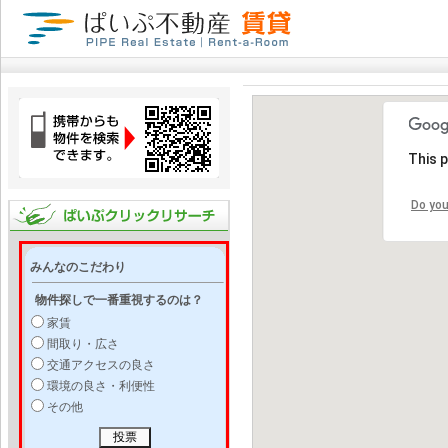
This 
Do you
みんなのこだわり
物件探しで一番重視するのは？
家賃
間取り・広さ
交通アクセスの良さ
環境の良さ・利便性
その他