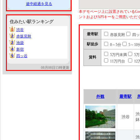
途中経過を見る
本デモページ上に設置されているGoo
ントおよびAPIキーをご用意いた
住みたい駅ランキング
1
渋谷
1
最寄駅
赤坂見附
四ッ
2
赤坂見附
2
2
池袋
2
駅徒歩
0～5分
5～10
4
新宿
4
5万円未満
5
5
四ッ谷
5
賃料
11万円台
12
08月08日15時更新
外観
最寄駅
渋
渋谷
鉢
渋