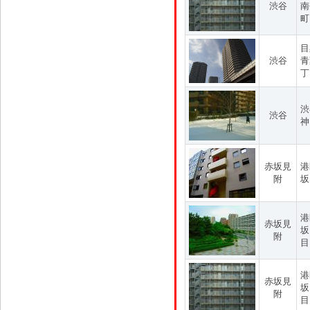
渋谷
南
町
目
渋谷
青
丁
渋
渋谷
神
赤坂見
港
附
坂
港
赤坂見
坂
附
目
港
赤坂見
坂
附
目