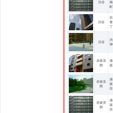
渋谷
南
町
目
渋谷
青
丁
渋
渋谷
神
赤坂見
港
附
坂
港
赤坂見
坂
附
目
港
赤坂見
坂
附
目