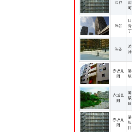
渋谷
南
町
目
渋谷
青
丁
渋
渋谷
神
赤坂見
港
附
坂
港
赤坂見
坂
附
目
港
赤坂見
坂
附
目