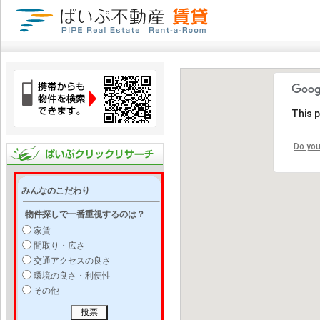
This 
Do you
みんなのこだわり
物件探しで一番重視するのは？
家賃
間取り・広さ
交通アクセスの良さ
環境の良さ・利便性
その他