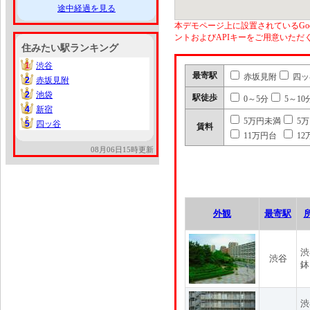
途中経過を見る
本デモページ上に設置されているGoo
ントおよびAPIキーをご用意いた
住みたい駅ランキング
1
渋谷
1
最寄駅
赤坂見附
四ッ
2
赤坂見附
2
2
池袋
2
駅徒歩
0～5分
5～10
4
新宿
4
5万円未満
5
5
四ッ谷
5
賃料
11万円台
12
08月06日15時更新
外観
最寄駅
渋
渋谷
鉢
渋