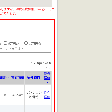
りますが、緯度経度情報、Googleアカウ
とができます。
台
9万円台
10万円台
円台
15万円以上
1
-
10
件 /
20
件
1
2
物件
間取り
専有面積
物件種目
詳細
▼
マンション
物件
1R
30.23㎡
鉄骨造
詳細