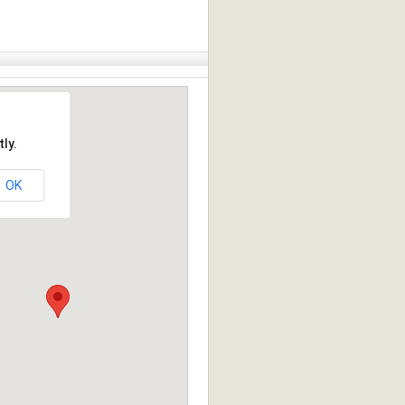
ly.
OK