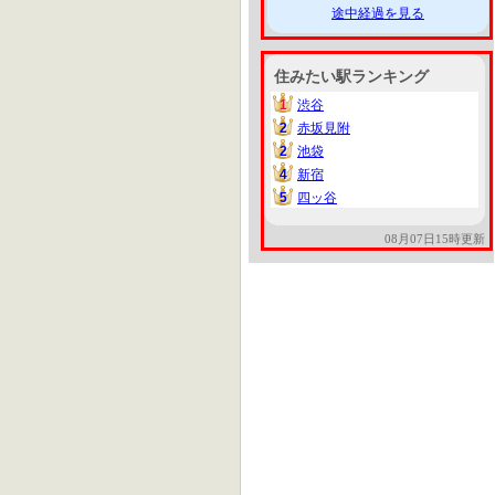
途中経過を見る
住みたい駅ランキング
1
渋谷
1
2
赤坂見附
2
2
池袋
2
4
新宿
4
5
四ッ谷
5
08月07日15時更新