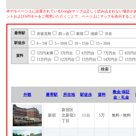
本デモページ上に設置されているGoogleマップは正しく読み込まれない場合があ
ントおよびAPIキーをご用意いただくことで、ページ上にマップを表示するこ
最寄駅
赤坂見附
四ッ谷
新宿
池袋
渋谷
駅徒歩
0～5分
5～10分
10～15分
15～20分
5万円未満
5万円台
6万円台
7万円台
8万円
賃料
11万円台
12万円台
13万円台
14万円台
15万
敷金/保証
外観
最寄駅
所在地
駅徒歩
賃料
金・礼金
新宿区
新宿
北新宿3
11分
5万
無料 /-無料
丁目