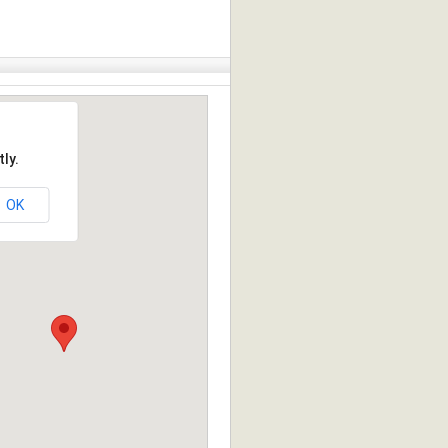
ly.
OK