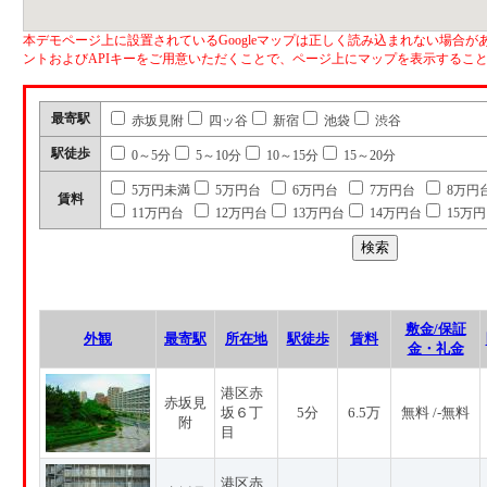
本デモページ上に設置されているGoogleマップは正しく読み込まれない場合があ
ントおよびAPIキーをご用意いただくことで、ページ上にマップを表示するこ
最寄駅
赤坂見附
四ッ谷
新宿
池袋
渋谷
駅徒歩
0～5分
5～10分
10～15分
15～20分
5万円未満
5万円台
6万円台
7万円台
8万円
賃料
11万円台
12万円台
13万円台
14万円台
15万
敷金/保証
外観
最寄駅
所在地
駅徒歩
賃料
金・礼金
港区赤
赤坂見
坂６丁
5分
6.5万
無料 /-無料
附
目
港区赤