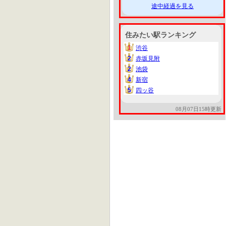
途中経過を見る
住みたい駅ランキング
1
渋谷
1
2
赤坂見附
2
2
池袋
2
4
新宿
4
5
四ッ谷
5
08月07日15時更新