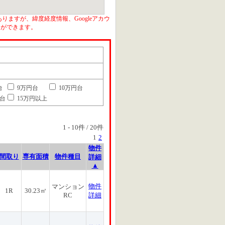
りますが、緯度経度情報、Googleアカウ
とができます。
台
9万円台
10万円台
円台
15万円以上
1
-
10
件 /
20
件
1
2
物件
間取り
専有面積
物件種目
詳細
▲
物件
マンション
1R
30.23㎡
RC
詳細