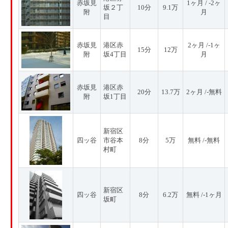
赤坂見
1ヶ月 / -2ヶ
坂２丁
10分
9.1万
附
月
目
赤坂見
港区赤
2ヶ月 /-1ヶ
15分
12万
附
坂4丁目
月
赤坂見
港区赤
20分
13.7万
2ヶ月 /-無料
附
坂1丁目
新宿区
四ッ谷
市谷本
8分
5万
無料 /-無料
村町
新宿区
四ッ谷
8分
6.2万
無料 /-1ヶ月
坂町