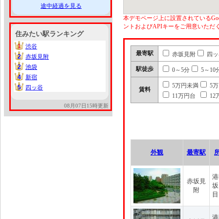
途中経過を見る
本デモページ上に設置されているGoo
ントおよびAPIキーをご用意いた
住みたい駅ランキング
1
渋谷
1
最寄駅
赤坂見附
四ッ
2
赤坂見附
2
2
池袋
2
駅徒歩
0～5分
5～10
4
新宿
4
5万円未満
5
5
四ッ谷
5
賃料
11万円台
12
08月07日15時更新
外観
最寄駅
港
赤坂見
坂
附
目
港