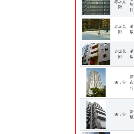
赤坂見
坂
附
目
赤坂見
港
附
坂
赤坂見
港
附
坂
新
四ッ谷
市
村
新
四ッ谷
坂