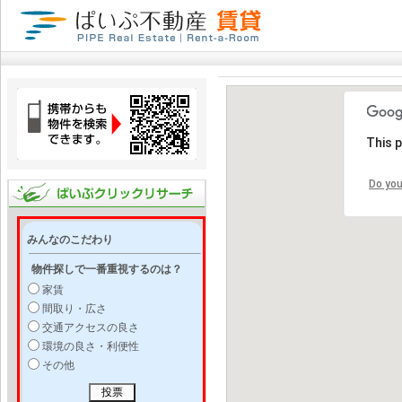
This 
Do you
みんなのこだわり
物件探しで一番重視するのは？
家賃
間取り・広さ
交通アクセスの良さ
環境の良さ・利便性
その他