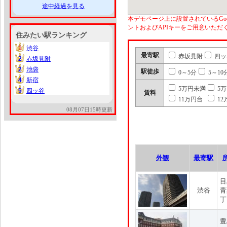
途中経過を見る
本デモページ上に設置されているGoo
ントおよびAPIキーをご用意いた
住みたい駅ランキング
1
渋谷
1
最寄駅
赤坂見附
四ッ
2
赤坂見附
2
2
池袋
2
駅徒歩
0～5分
5～10
4
新宿
4
5万円未満
5
5
四ッ谷
5
賃料
11万円台
12
08月07日15時更新
外観
最寄駅
目
渋谷
青
丁
豊