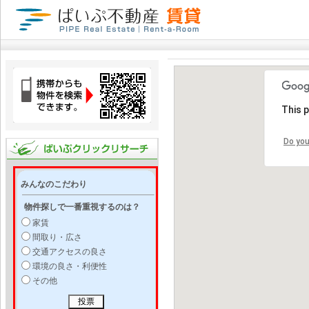
This 
Do you
みんなのこだわり
物件探しで一番重視するのは？
家賃
間取り・広さ
交通アクセスの良さ
環境の良さ・利便性
その他