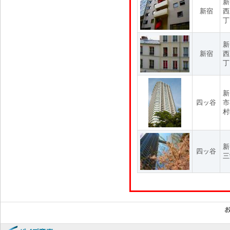
新
新宿
西
丁
新
新宿
西
丁
新
四ッ谷
市
村
新
四ッ谷
三