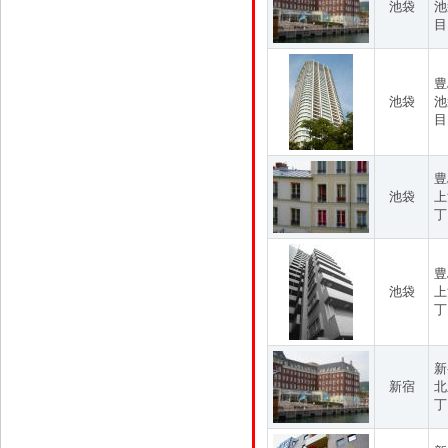
池袋
池
目
豊
池袋
池
目
豊
池袋
上
丁
豊
池袋
上
丁
新
新宿
北
丁