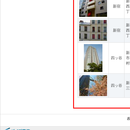
新
新宿
西
丁
新
新宿
西
丁
新
四ッ谷
市
村
新
四ッ谷
三