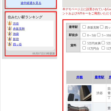
途中経過を見る
本デモページ上に設置されているGoo
ントおよびAPIキーをご用意いた
住みたい駅ランキング
1
渋谷
1
最寄駅
赤坂見附
四ッ
2
赤坂見附
2
2
池袋
2
駅徒歩
0～5分
5～10
4
新宿
4
5万円未満
5
5
四ッ谷
5
賃料
11万円台
12
08月07日15時更新
外観
最寄駅
目
渋谷
青
丁
豊