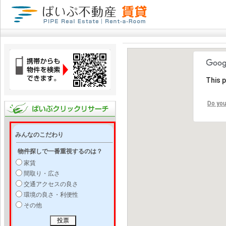
This 
Do you
みんなのこだわり
物件探しで一番重視するのは？
家賃
間取り・広さ
交通アクセスの良さ
環境の良さ・利便性
その他