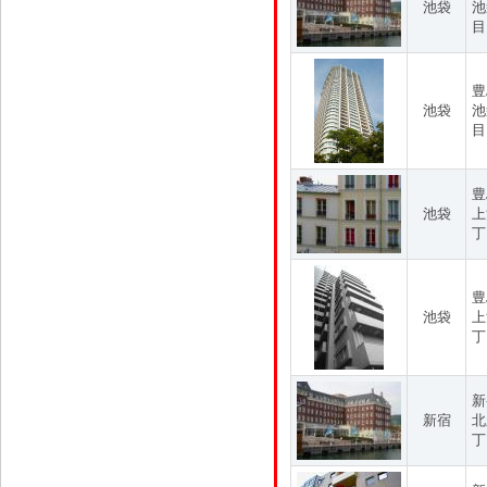
池袋
池
目
豊
池袋
池
目
豊
池袋
上
丁
豊
池袋
上
丁
新
新宿
北
丁