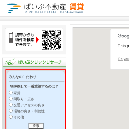
This 
Do you
みんなのこだわり
物件探しで一番重視するのは？
家賃
間取り・広さ
交通アクセスの良さ
環境の良さ・利便性
その他