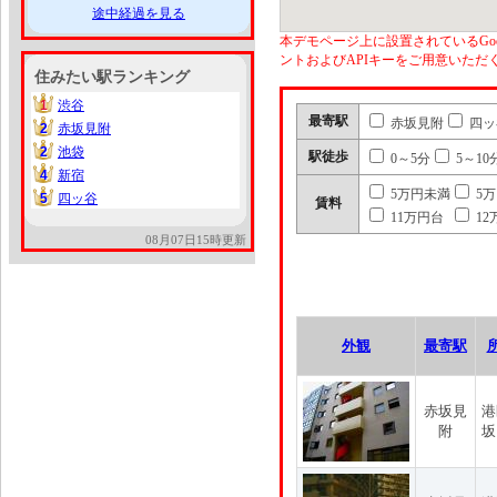
途中経過を見る
本デモページ上に設置されているGoo
ントおよびAPIキーをご用意いた
住みたい駅ランキング
1
渋谷
1
最寄駅
赤坂見附
四ッ
2
赤坂見附
2
2
池袋
2
駅徒歩
0～5分
5～10
4
新宿
4
5万円未満
5
5
四ッ谷
5
賃料
11万円台
12
08月07日15時更新
外観
最寄駅
赤坂見
港
附
坂