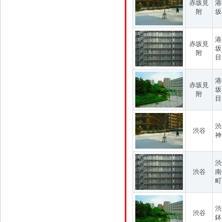
赤坂見
港
附
坂
港
赤坂見
坂
附
目
港
赤坂見
坂
附
目
渋
渋谷
神
渋
渋谷
南
町
渋
渋谷
鉢